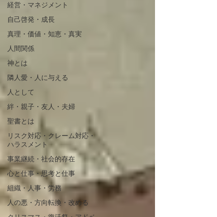
経営・マネジメント
自己啓発・成長
真理・価値・知恵・真実
人間関係
神とは
隣人愛・人に与える
人として
絆・親子・友人・夫婦
聖書とは
リスク対応・クレーム対応・
ハラスメント
事業継続・社会的存在
心と仕事・思考と仕事
組織・人事・労務
人の悪・方向転換・改める