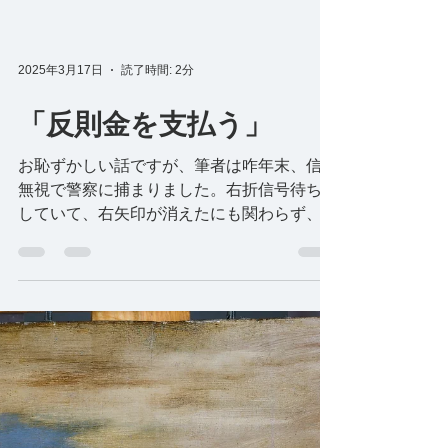
2025年3月17日
読了時間: 2分
「反則金を支払う」
お恥ずかしい話ですが、筆者は咋年末、信号
無視で警察に捕まりました。右折信号待ちを
していて、右矢印が消えたにも関わらず、強
引に曲がったところ、パトカーがいた、とい
う状況です。「道路交通法」という法律に基
づいて違反青切符を切られ、翌日、反則金を
支払いました。これで刑事処分は免れ...