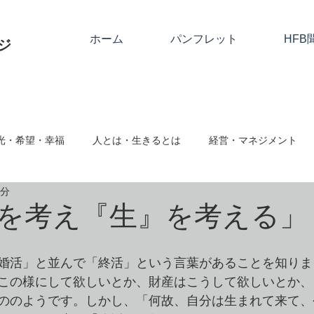
ホーム
パンフレット
HFB
ジ
光・希望・幸福
人とは・生きるとは
経営・マネジメント
2分
関係
神とは
隣人愛・人に与える
人として
絆・
を考え『生』を考える」
ム対応・ハラスメント
事業継続・社会的存在
心と仕事・思
婚活」と並んで「終活」という言葉があることを知りま
この様にして欲しいとか、財産はこうして欲しいとか、
ののようです。しかし、「何故、自分は生まれて来て、
向転換・改める
クリスマス・復活祭・アドベント
クリスチ