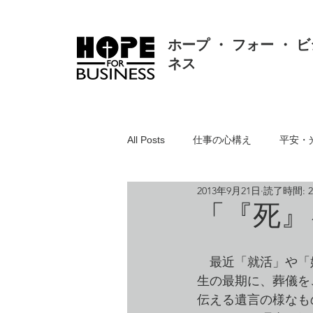
ホープ ・ フォー ・ ビ
ネス
All Posts
仕事の心構え
平安・
2013年9月21日
読了時間: 
真理・価値・知恵・真実
人間
「『死』
聖書とは
リスク対応・クレー
　最近「就活」や「
生の最期に、葬儀を
伝える遺言の様なも
組織・人事・労務
人の悪・方