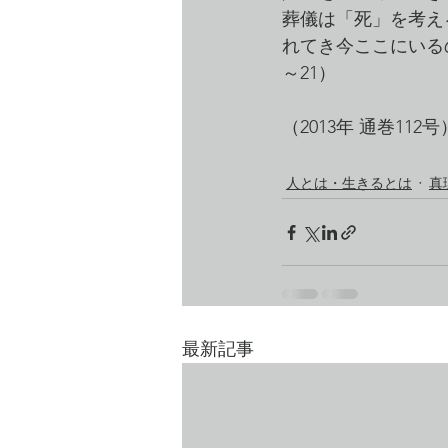
葬儀は「死」を考え
れてき今ここにいる
～21）
（2013年 通巻112号
人とは・生きるとは
真
最新記事