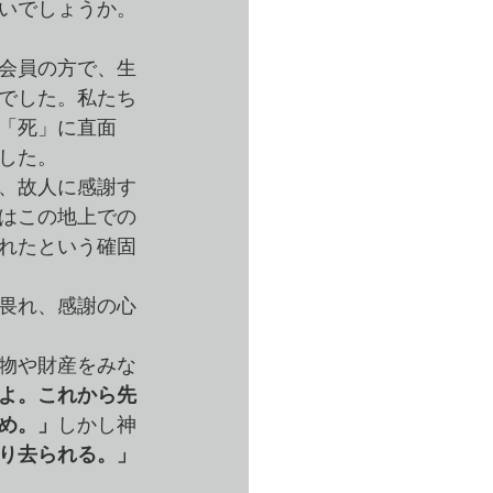
いでしょうか。
教会員の方で、生
でした。私たち
「死」に直面
した。
、故人に感謝す
はこの地上での
れたという確固
畏れ、感謝の心
物や財産をみな
よ。これから先
め。」
しかし神
り去られる。」