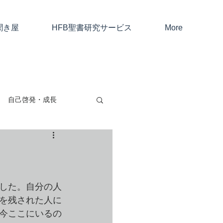
聞き屋
HFB聖書研究サービス
More
自己啓発・成長
親子・友人・夫婦
考と仕事
した。自分の人
を残された人に
今ここにいるの
ャン