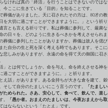
らなければ真の「終活」を行うことはできないのではな
、今ここに生きている「目的」を知ることです。
で葬儀がありました。天に召されたその方は、80才の
日を大切に過ごすことができますように。」という祈り
遺言とも言える祈りです。私は葬儀に参列して、厳粛な
命の日々を、どのように生きるべきかを考えさせられま
の葬儀に参列したことがありますか。葬儀は故人を偲び
また自分の生と死を深く考える時でもあります。そこに
な悲しみがありますが、永遠の命を得て天の御国に召さ
。
活」とは何でしょうか。命を与え、命を終えさせる神を
に過ごすことができますように。」と祈ります。
とえ話」があります。ある金持ちが大きな倉を建て、穀
。そして自分のたましいにこう言うのです。
「たましい
がためられた。さあ、安心して、食べて、飲んで、楽し
す。
「愚か者。おまえのたましいは、今夜おまえから取
てはならないという「たとえ」です。