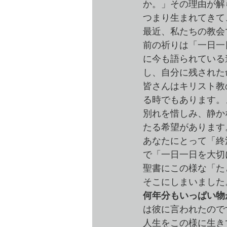
か。」その理由が解
つまり生まれてきて
最近、私たちの教会
前の祈りは「一日一
に今も語られている
し、自分に残された
皆さんはキリスト教
る時でもあります。
別れを惜しみ、静か
たる希望があります
あなたにとって「終
で「一日一日を大切
聖書にこの様な「た
そこにしまいました
何年分もいっぱい物
は彼に言われたので
人生をこの様に生き