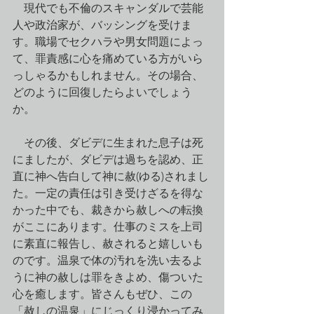
　現代でも不倫のスキャンダルで芸能
人や政治家が、バッシングを受けま
す。職場でセクハラや男女問題によっ
て、罪責感に心を痛めている方がいら
っしゃるかもしれません。その場合、
どのように回復したらよいでしょう
か。
　その後、ダビデに生まれた息子は死
にましたが、ダビデは過ちを認め、正
直に神へ告白して神に赦(ゆる)されまし
た。一定の責任は引き受けざるを得な
かった中でも、裁きから赦しへの転換
がここにあります。仕事のミスを上司
に素直に報告し、赦されると嬉しいも
のです。温泉で体の汚れを洗い去るよ
うに神の赦しは罪をきよめ、傷ついた
心を癒します。皆さんもぜひ、この
「赦しの温泉」にじっくり浸かってみ