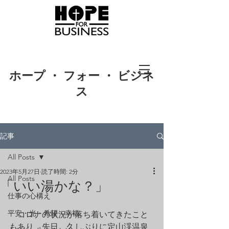
ホープ ・ フォー ・ ビジネ
ス
記事
All Posts
2023年5月27日
読了時間: 2分
All Posts
「いい湯かな？」
仕事の心構え
平安・光・希望・幸福
　コロナの状況が落ち着いてきたこと
もあり、先日、久しぶりに定山渓温泉