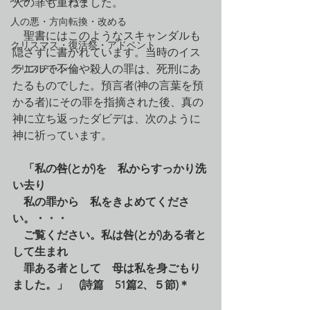
人の罪も重ねました。
人の悪・方向転換・改める
　聖書にはこのようなスキャンダルも
クリスマス・復活祭・アドベント
隠さずに書かれています。当時のイス
クリスチャン
ラエルで不倫や殺人の罪は、死刑にあ
たるものでした。預言者(神の言葉を預
かる者)にその罪を指摘された後、真の
神に立ち返ったダビデは、次のように
神に祈っています。
　「私の咎(とが)を　私からすっかり洗
い去り
　私の罪から　私をきよめてくださ
い。・・・
　ご覧ください。私は咎(とが)ある者と
して生まれ
　罪ある者として　母は私を身ごもり
ました。」　(詩篇　51篇2、５節)＊