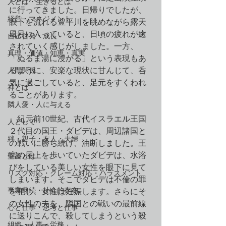
人とは・生きるとは
に行ってきました。日帰りでしたが、
経営・マネジメント
眼下を流れる豊平川を眺めながら露天
風呂に入っていると、日頃の疲れが癒
自己啓発・成長
されていく感じがしました。一方、
真理・価値・知恵・真実
「ぬるま湯に浸かる」という表現もあ
人間関係
るように、安楽な現状に甘んじて、呑
気に過ごしていると、足元をすくわれ
神とは
ることがあります。
隣人愛・人に与える
　紀元前10世紀、古代イスラエル王国
人として
２代目の国王・ダビデは、周辺諸国と
絆・親子・友人・夫婦
の戦いに勝ち続け、油断しました。王
宮の屋上を歩いていたダビデは、水浴
聖書とは
びをしている美しい女性を眼下に見て
リスク対応・クレーム対応・ハラスメント
しまいます。そこでダビデは不倫の罪
事業継続・社会的存在
を犯し、女性は妊娠します。さらにそ
の女性の夫を、隣国との戦いの最前線
心と仕事・思考と仕事
に送りこんで、殺してしまうという殺
組織・人事・労務