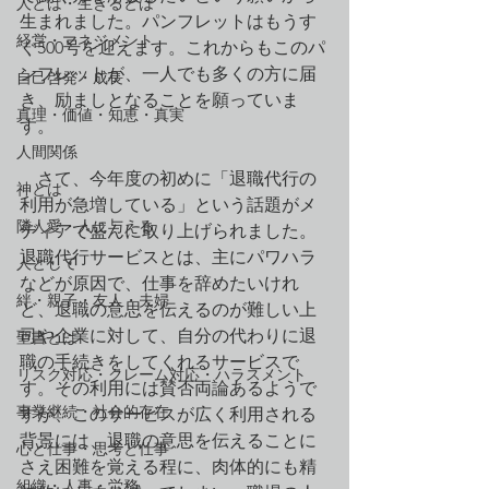
人とは・生きるとは
生まれました。パンフレットはもうす
経営・マネジメント
ぐ500号を迎えます。これからもこのパ
ンフレットが、一人でも多くの方に届
自己啓発・成長
き、励ましとなることを願っていま
真理・価値・知恵・真実
す。
人間関係
　さて、今年度の初めに「退職代行の
神とは
利用が急増している」という話題がメ
隣人愛・人に与える
ディアで盛んに取り上げられました。
退職代行サービスとは、主にパワハラ
人として
などが原因で、仕事を辞めたいけれ
絆・親子・友人・夫婦
ど、退職の意思を伝えるのが難しい上
司や企業に対して、自分の代わりに退
聖書とは
職の手続きをしてくれるサービスで
リスク対応・クレーム対応・ハラスメント
す。その利用には賛否両論あるようで
事業継続・社会的存在
すが、このサービスが広く利用される
背景には、退職の意思を伝えることに
心と仕事・思考と仕事
さえ困難を覚える程に、肉体的にも精
組織・人事・労務