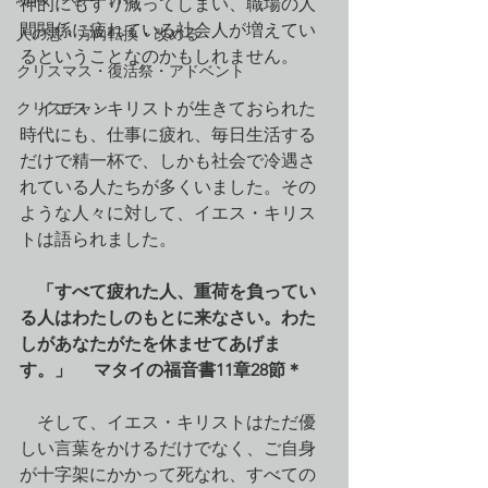
神的にもすり減ってしまい、職場の人
間関係に疲れている社会人が増えてい
人の悪・方向転換・改める
るということなのかもしれません。
クリスマス・復活祭・アドベント
クリスチャン
　イエス・キリストが生きておられた
時代にも、仕事に疲れ、毎日生活する
だけで精一杯で、しかも社会で冷遇さ
れている人たちが多くいました。その
ような人々に対して、イエス・キリス
トは語られました。
「すべて疲れた人、重荷を負ってい
る人はわたしのもとに来なさい。わた
しがあなたがたを休ませてあげま
す。」     マタイの福音書11章28節＊
　そして、イエス・キリストはただ優
しい言葉をかけるだけでなく、ご自身
が十字架にかかって死なれ、すべての