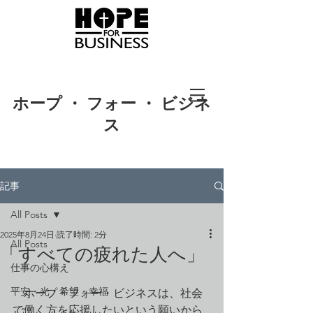
ホープ ・ フォー ・ ビジネ
ス
記事
All Posts
2025年8月24日
読了時間: 2分
All Posts
「すべての疲れた人へ」
仕事の心構え
平安・光・希望・幸福
　ホープ・フォー・ビジネスは、社会
で働く方を応援したいという願いから