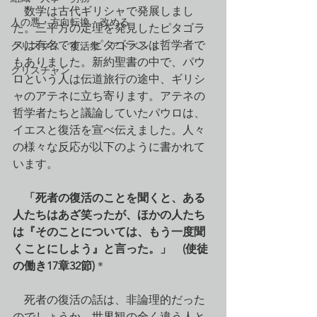
　数学は古代ギリシャで発展しまし
人の悪・方向転換・改める
た。三平方の定理を発見したピタゴラ
スは有名です。ピタゴラスは哲学者で
クリスマス・復活祭・アドベント
もありました。新約聖書の中で、パウ
クリスチャン
ロという人は伝道旅行の途中、ギリシ
ャのアテネに立ち寄ります。アテネの
哲学者たちと議論していたパウロは、
イエスと復活を宣べ伝えました。人々
の様々な反応が以下のように書かれて
います。
　「死者の復活のことを聞くと、ある
人たちはあざ笑ったが、ほかの人たち
は『そのことについては、もう一度聞
くことにしよう』と言った。」　(使徒
の働き17章32節)
＊
　死者の復活の話は、非論理的だった
のでしょうか。世界観の全く違う人と