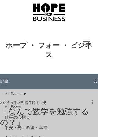
ホープ ・ フォー ・ ビジネ
ス
記事
All Posts
2024年4月28日
読了時間: 2分
All Posts
「なんで数学を勉強する
仕事の心構え
の？」
平安・光・希望・幸福