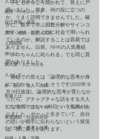
人とは・生きるとは
　子どもからこう聞かれて、答えに戸
惑いました。将来、何の役に立つの
経営・マネジメント
か、うまく説明できませんでした。確
自己啓発・成長
かに、数学で学ぶ因数分解やサインコ
サインが、どのように社会で用いられ
真理・価値・知恵・真実
ているのか、解説することは容易では
人間関係
ありません。以前、NHKの人気番組
神とは
「チコちゃんに叱られる」でも同じ質
問がありました。
隣人愛・人に与える
人として
　番組での答えは「論理的な思考が身
につくから」だったそうです(2020年９
絆・親子・友人・夫婦
月18日放送)。論理的な思考が育たなか
聖書とは
ったら、グチャグチャな話をする大人
リスク対応・クレーム対応・ハラスメント
になるのではないか、という指摘があ
りました。ボーっと生きていて、自分
事業継続・社会的存在
の思いが相手に伝わらないという状況
心と仕事・思考と仕事
は、身に覚えがあります。
組織・人事・労務