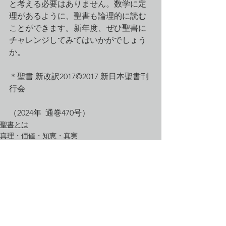
と考える必要はありません。数学に定
理があるように、聖書も論理的に読む
ことができます。新年度、ぜひ聖書に
チャレンジしてみてはいかがでしょう
か。
＊聖書 新改訳2017©2017 新日本聖書刊
行会　
（2024年  通巻470号）
聖書とは
真理・価値・知恵・真実
心と仕事・思考と仕事