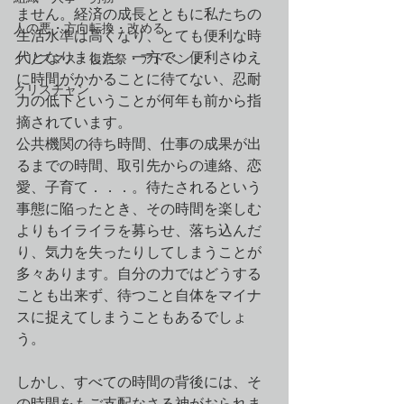
ません。経済の成長とともに私たちの
人の悪・方向転換・改める
生活水準は高くなり、とても便利な時
代となりました。一方で、便利さゆえ
クリスマス・復活祭・アドベント
に時間がかかることに待てない、忍耐
クリスチャン
力の低下ということが何年も前から指
摘されています。
公共機関の待ち時間、仕事の成果が出
るまでの時間、取引先からの連絡、恋
愛、子育て．．．。待たされるという
事態に陥ったとき、その時間を楽しむ
よりもイライラを募らせ、落ち込んだ
り、気力を失ったりしてしまうことが
多々あります。自分の力ではどうする
ことも出来ず、待つこと自体をマイナ
スに捉えてしまうこともあるでしょ
う。
しかし、すべての時間の背後には、そ
の時間をもご支配なさる神がおられま