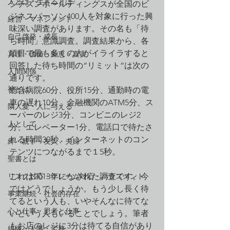
人とは・生きるとは
シチズンホールディングスが全国のビ
ジネスパーソン400人を対象に行った興
経営・マネジメント
味深い調査があります。その名も「待
自己啓発・成長
ち時間」意識調査。調査結果から、各
項目で最も多くの人がイライラすると
真理・価値・知恵・真実
回答した待ち時間の“リミット”は次の
人間関係
通りです。
神とは
総合病院60分、役所15分、通勤時の電
車の遅れ10分、金融機関のATM5分、ス
隣人愛・人に与える
ーパーのレジ3分、コンビニのレジ2
人として
分、エレベーター1分、電話口で待たさ
れる時間30秒、インターネットのコン
絆・親子・友人・夫婦
テンツにつながるまで１5秒。
聖書とは
リスク対応・クレーム対応・ハラスメント
これは2013年になされた調査です。今
ではどうでしょうか。もう少し長く待
事業継続・社会的存在
てるという人も、いやそんなに待てな
心と仕事・思考と仕事
いという人もいることでしょう。筆者
もお店のレジに3分は待てる自信があり
組織・人事・労務