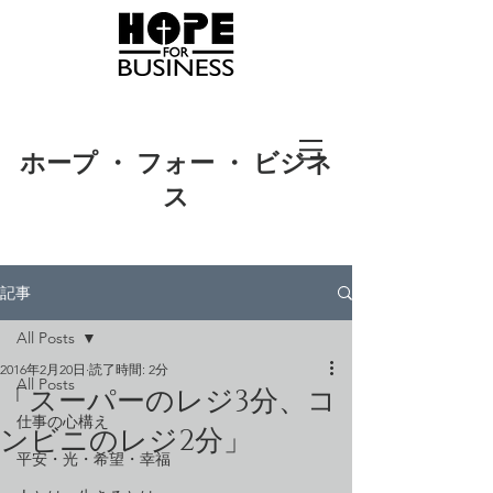
ホープ ・ フォー ・ ビジネ
ス
記事
All Posts
2016年2月20日
読了時間: 2分
All Posts
「スーパーのレジ3分、コ
仕事の心構え
ンビニのレジ2分」
平安・光・希望・幸福