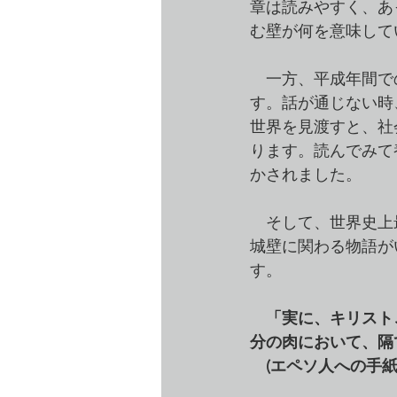
章は読みやすく、あ
む壁が何を意味して
　一方、平成年間での
す。話が通じない時
世界を見渡すと、社
ります。読んでみて
かされました。
　そして、世界史上
城壁に関わる物語が
す。
「実に、キリスト
分の肉において、隔
　(エペソ人への手紙　