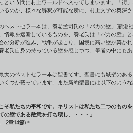
っという間に村上ワールドへ入ってしまいます。「街」
いるのか、様々な解釈が可能な所に、村上文学の奥深さ
ベストセラー本は、養老孟司氏の「バカの壁」(新潮社20
、情報を遮断しているものを、養老氏は「バカの壁」と
会の分断が進み、戦争が起こり、国境に高い壁が築かれ
養老氏自身の持っている壁を感じつつ、筆者の中にもあ
最大のベストセラー本は聖書です。聖書にも城壁のある
いくつか載っています。また新約聖書には以下のような
こそ私たちの平和です。キリストは私たち二つのものを
ての壁である敵意を打ち壊し、・・・」
2章14節)
＊　