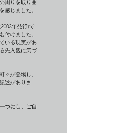
の周りを取り囲
を感じました。
03年発行)で
名付けました。
ている現実があ
る先入観に気づ
町々が登場し、
記述がありま
一つにし、ご自