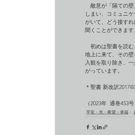
　敵意が「隔ての壁
しまい、コミュニケ
がいて、どう接すれ
聞くことができます
　初めは聖書を読む
地上に来て、その壁
入観を取り除き、一
がっています。
＊聖書 新改訳2017
（2023年  通巻453
平安・光・希望・幸福