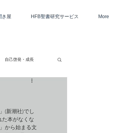
聞き屋
HFB聖書研究サービス
More
自己啓発・成長
親子・友人・夫婦
考と仕事
(新潮社)でし
れた本がなくな
」から始まる文
ャン