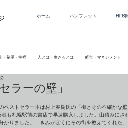
ホーム
パンフレット
HFB
ジ
光・希望・幸福
人とは・生きるとは
経営・マネジメント
2分
関係
神とは
隣人愛・人に与える
人として
絆・
セラーの壁」
ム対応・ハラスメント
事業継続・社会的存在
心と仕事・思
のベストセラー本は村上春樹氏の「街とその不確かな壁」
筆者も札幌駅前の書店で早速購入しました。山積みにさ
分かりました。「きみがぼくにその街を教えてくれた。
向転換・改める
クリスマス・復活祭・アドベント
クリスチ