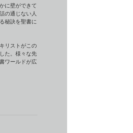
かに壁ができて
話の通じない人
る秘訣を聖書に
キリストがこの
した。様々な先
書ワールドが広