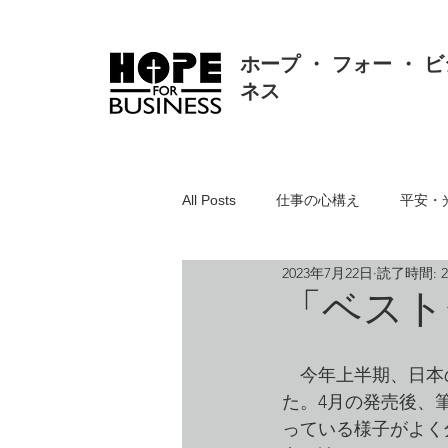
ホープ ・ フォー ・ ビ
ネス
All Posts
仕事の心構え
平安・
2023年7月22日
読了時間: 
真理・価値・知恵・真実
人間
「ベスト
聖書とは
リスク対応・クレー
　今年上半期、日本
た。4月の発売後、
っている様子がよく
組織・人事・労務
人の悪・方