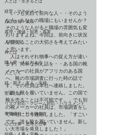
人とは・生きるとは
経営・マネジメント
　いつも笑顔で前向な人・・そのよう
な人、あなたの職場にもいませんか？
自己啓発・成長
そのような人がると職場の雰囲気も変
真理・価値・知恵・真実
わりますよね。今回は、前向きに状況
人間関係
を捉えることの大切さを考えてみたい
と思います。
神とは
　人はそれぞれ物事への捉え方が違い
隣人愛・人に与える
ます。簡単な例え話を・・ある国の靴
メーカーの社員がアフリカのある国
人として
へ、靴の市場調査に行った時の話で
絆・親子・友人・夫婦
す。その社員は本社へ連絡しました。
「誰も靴を履いていません。この国で
聖書とは
靴を売ることは不可能です。」でも別
リスク対応・クレーム対応・ハラスメント
の靴メーカーの社員は、市場調査をし
事業継続・社会的存在
て本社にこう連絡しました。「すごい
です。誰も靴を履いていません。新し
心と仕事・思考と仕事
い大市場を発見しました！」
組織・人事・労務