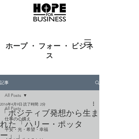
ホープ ・ フォー ・ ビジネ
ス
記事
All Posts
2016年4月9日
読了時間: 2分
All Posts
「ポジティブ発想から生ま
仕事の心構え
れた「ハリー・ポッタ
平安・光・希望・幸福
ー」」