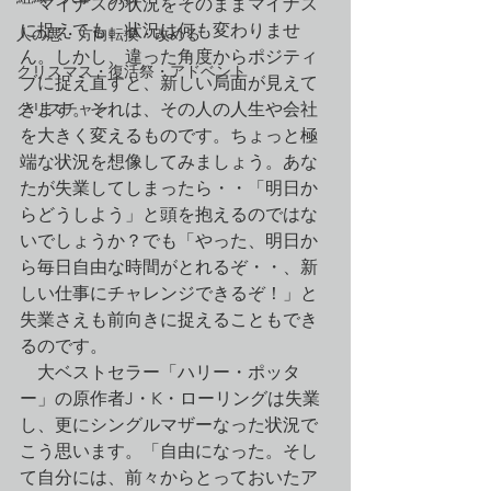
　マイナスの状況をそのままマイナス
に捉えても、状況は何も変わりませ
人の悪・方向転換・改める
ん。しかし、違った角度からポジティ
クリスマス・復活祭・アドベント
ブに捉え直すと、新しい局面が見えて
クリスチャン
きます。それは、その人の人生や会社
を大きく変えるものです。ちょっと極
端な状況を想像してみましょう。あな
たが失業してしまったら・・「明日か
らどうしよう」と頭を抱えるのではな
いでしょうか？でも「やった、明日か
ら毎日自由な時間がとれるぞ・・、新
しい仕事にチャレンジできるぞ！」と
失業さえも前向きに捉えることもでき
るのです。
　大ベストセラー「ハリー・ポッタ
ー」の原作者J・K・ローリングは失業
し、更にシングルマザーなった状況で
こう思います。「自由になった。そし
て自分には、前々からとっておいたア