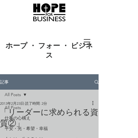
ホープ ・ フォー ・ ビジネ
ス
記事
All Posts
2013年2月23日
読了時間: 2分
All Posts
「リーダーに求められる資
仕事の心構え
質②」
平安・光・希望・幸福