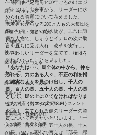
人とは・生きるとは
　前回は、紀元前1400年ごろの出エジ
プトという出来事から、リーダーに求
経営・マネジメント
められる資質について考えました。
自己啓発・成長
老若男女からなる200万人もの大集団を
率いたモーセという人物が、非常に謙
真理・価値・知恵・真実
遜な人物で、しゅうとイテロの次の助
人間関係
言を直ちに受け入れ、改革を実行し、
神とは
ふさわしいリーダーを立てて、権限を
委ねていったことを見ました。
隣人愛・人に与える
「あなたは･･･、民全体の中から、神を
人として
恐れる、力のある人々、不正の利を憎
む誠実な人々を見つけ出し、千人の
絆・親子・友人・夫婦
長、百人の長、五十人の長、十人の長
聖書とは
として、民の上に立てなければなりま
リスク対応・クレーム対応・ハラスメント
せん。」（出エジプト18:21）
今回は、立てられる側のリーダーの資
事業継続・社会的存在
質について考えたいと思います。「千
心と仕事・思考と仕事
人の長、百人の長、五十人の長、十人
の長」とは、現代で言えば「部長、課
組織・人事・労務