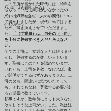
この箇所が書かれた時代には、給料を
人の悪・方向転換・改める
もらっていた従業員が少なかったの
で、（奴隷）と（主人）の関係につい
クリスマス・復活祭・アドベント
て書かれましたが、現代に当てはまる
クリスチャン
ため、書き換えさせていただきまし
た。
「（従業員）は、自分の（上司）
を十分に尊敬すべき人だと考えなさ
い。」
全ての上司は、立派な人とは限りませ
んし、尊敬するのが難しい人もいま
す。聖書はこのことを認めています。
けれども、上司を尊敬しなければ、良
い関係ができるはずがありません。上
司の欠点、間違いに気づいたとして
も、それでもなお、尊敬する必要があ
ると聖書は教えています。
私事ですが、数年前にとても大きな失
敗をしそうな上司がいました。私は注
意しようとしましたが、充分な尊敬を