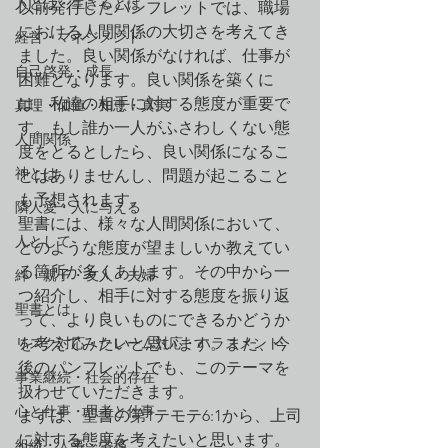
人とは・生きるとは
以前発行したパンフレットでは、職場
における人間関係の大切さを考えてき
経営・マネジメント
ました。良い関係がなければ、仕事が
自己啓発・成長
困難となります。良い関係を築くに
は、私達の相手に対する態度が重要で
真理・価値・知恵・真実
す。もし誰か一人がふさわしくない態
人間関係
度をとるとしたら、良い関係になるこ
神とは
とはありませんし、問題が起こること
も予想されます。
隣人愛・人に与える
聖書には、様々な人間関係において、
人として
どのような態度が望ましいか教えてい
る箇所が多くあります。その中から一
絆・親子・友人・夫婦
つ紹介し、相手に対する態度を振り返
聖書とは
って、より良いものにできるかどうか
リスク対応・クレーム対応・ハラスメント
を考えてみたいと思います。また、今
後のパンフレットでも、このテーマを
事業継続・社会的存在
扱わせていただきます。
心と仕事・思考と仕事
まずは、聖書の第1テモテ6:1から、上司
に対する態度を考えたいと思います。
組織・人事・労務