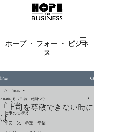
ホープ ・ フォー ・ ビジネ
ス
記事
All Posts
2014年5月17日
読了時間: 2分
All Posts
「上司を尊敬できない時に
仕事の心構え
は」
平安・光・希望・幸福