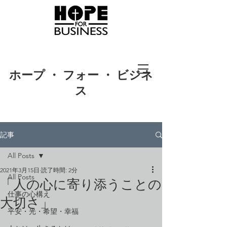
ホープ ・ フォー ・ ビジネ
ス
記事
All Posts
2021年3月15日
読了時間: 2分
All Posts
「人の心に寄り添うことの
仕事の心構え
大切さ」
平安・光・希望・幸福