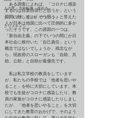
　ある調査によれば、「コロナに感染
人の悪・方向転換・改める
するのは自業自得だと思うか」という
質問に対して、「そう思う」と答えた
クリスマス・復活祭・アドベント
人が日本は他国に比べて圧倒的に多か
クリスチャン
ったそうです。この原因の一つは、
「新自由主義」の下でいつの間にか日
本社会に根付いた「自己責任」という
概念ではないでしょうか。残念なが
ら、現政府のスローガンも「自助、共
助、公助」と自助が最優先です。
　私は私立学校の教員をしています
が、私たちの学校では「他者を思いや
ること」を特に大切にしています。本
校でも生徒がコロナに感染したり、教
員の家族がコロナに感染したりしまし
たが、「他者を思いやること」を大切
にしてきた教育のおかげで、そのよう
な生徒や教員に対して、周りの生徒た