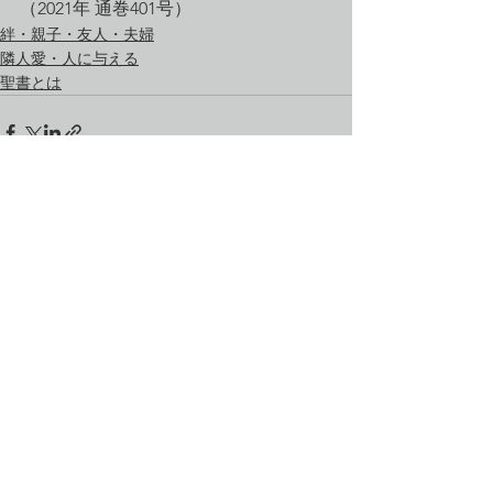
（2021年 通巻401号）
絆・親子・友人・夫婦
隣人愛・人に与える
聖書とは
すべて表示
最新記事