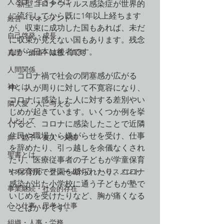
人とは・生きるとは
　新型コロナウィルス感染症が世界的
に流行してから既に1年以上経ちます
経営・マネジメント
が、収束に成功した国もあれば、未だ
自己啓発・成長
に収束が見えない国もあります。残念
ながら日本は後者です。
真理・価値・知恵・真実
人間関係
　コロナ禍で社会の閉塞感が広がる
神とは
中、人が周りに対して不寛容になり、
コロナに感染した人に対する差別やい
隣人愛・人に与える
じめが起きています。いくつか例を挙
人として
げると、コロナに感染したことで近隣
住民や職場から嫌がらせを受け、仕事
絆・親子・友人・夫婦
を辞めたり、引っ越しを余儀なくされ
聖書とは
たり、医療従事者の子どもが学童保育
リスク対応・クレーム対応・ハラスメント
や保育所で登園を断られたり、コロナ
感染が出た小学校に通う子どもが塾で
事業継続・社会的存在
いじめを受けたりなど、胸が痛くなる
心と仕事・思考と仕事
ことばかりです。
組織・人事・労務