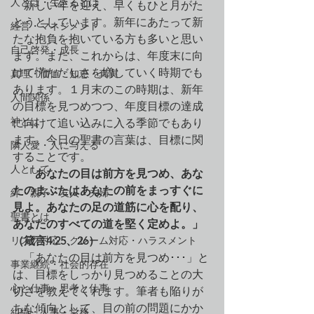
人とは・生きるとは
　新しい年を迎え、早くもひと月がた
とうとしています。新年にあたって新
経営・マネジメント
たな抱負を抱いている方も多いと思い
自己啓発・成長
ます。また、これからは、年度末に向
けて慌ただしさを増していく時期でも
真理・価値・知恵・真実
あります。１月末のこの時期は、新年
人間関係
の目標を見つめつつ、年度目標の達成
神とは
に向けて追い込みに入る季節でもあり
ます。今日の聖書の言葉は、目標に関
隣人愛・人に与える
することです。
人として
「あなたの目は前方を見つめ、あな
たのまぶたはあなたの前をまっすぐに
絆・親子・友人・夫婦
見よ。あなたの足の道筋に心を配り、
聖書とは
あなたのすべての道を堅く定めよ。」
リスク対応・クレーム対応・ハラスメント
（箴言4:25、26）
　「あなたの目は前方を見つめ･･･」と
事業継続・社会的存在
は、目標をしっかり見つめることの大
心と仕事・思考と仕事
切さを教えてくれます。筆者も陥りが
ちな傾向として、目の前の問題にかか
組織・人事・労務