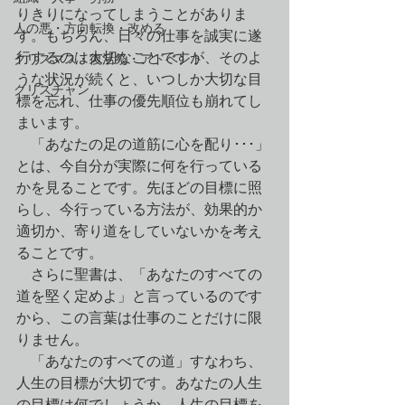
りきりになってしまうことがありま
人の悪・方向転換・改める
す。もちろん、日々の仕事を誠実に遂
行するのは大切なことですが、そのよ
クリスマス・復活祭・アドベント
うな状況が続くと、いつしか大切な目
クリスチャン
標を忘れ、仕事の優先順位も崩れてし
まいます。
　「あなたの足の道筋に心を配り･･･」
とは、今自分が実際に何を行っている
かを見ることです。先ほどの目標に照
らし、今行っている方法が、効果的か
適切か、寄り道をしていないかを考え
ることです。
　さらに聖書は、「あなたのすべての
道を堅く定めよ」と言っているのです
から、この言葉は仕事のことだけに限
りません。
　「あなたのすべての道」すなわち、
人生の目標が大切です。あなたの人生
の目標は何でしょうか。人生の目標を