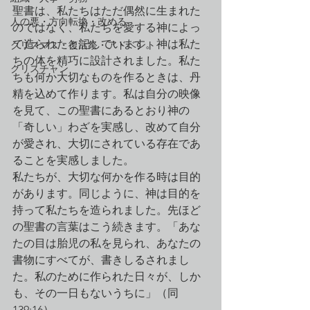
聖書は、私たちはただ偶然に生まれた
人の悪・方向転換・改める
のではなく、私たちを愛する神によっ
て造られたと記しています。神は私た
クリスマス・復活祭・アドベント
ちの体を精巧に設計されました。私た
クリスチャン
ちも何か大切なものを作るときは、丹
精を込めて作ります。私は自分の映像
を見て、この聖書にあるとおり神の
「奇しい」わざを実感し、改めて自分
が愛され、大切にされている存在であ
ることを実感しました。
私たちが、大切な何かを作る時は目的
があります。同じように、神は目的を
持って私たちを造られました。先ほど
の聖書の言葉はこう続きます。「あな
たの目は胎児の私を見られ、あなたの
書物にすべてが、書きしるされまし
た。私のために作られた日々が、しか
も、その一日もないうちに」（同
139:16）