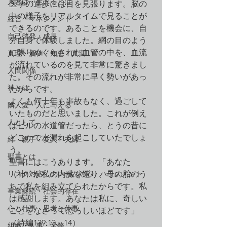
人とは・生きるとは
医学の進歩には目を見張ります。脳の
中の様子をリアルタイムで見ることが
経営・マネジメント
できるのです。あることを機会に、自
自己啓発・成長
分自身で体験しました。網の目のよう
に張りめぐらされた血管の中を、血流
真理・価値・知恵・真実
が流れているのを見て非常に驚きまし
人間関係
た。その流れが非常に早く勢いがあっ
神とは
たからです。
よくも何十年も事故もなく、過ごして
隣人愛・人に与える
いたものだと思いました。これが例え
人として
ばビルの水道管だったら、とうの昔に
どこかで水漏れを起こしていたでしょ
絆・親子・友人・夫婦
う。
聖書とは
聖書にはこうあります。「あなた
リスク対応・クレーム対応・ハラスメント
（神）が私の内臓を造り、母の胎のう
ちで私を組み立てられたからです。私
事業継続・社会的存在
は感謝します。あなたは私に、奇しい
心と仕事・思考と仕事
ことをなさって恐ろしいほどです」
（詩編139:13、14）
組織・人事・労務