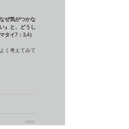
なぜ気がつかな
い』と、どうし
タイ7：3,4）
よく考えてみて