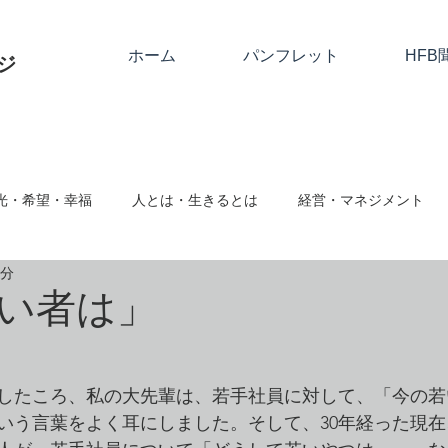
ホーム
パンフレット
HFB
ジ
光・希望・幸福
人とは・生きるとは
経営・マネジメント
2分
関係
神とは
隣人愛・人に与える
人として
絆・
い者は」
ム対応・ハラスメント
事業継続・社会的存在
心と仕事・思
社したころ、私の大先輩は、若手社員に対して、「今の
いう言葉をよく耳にしました。そして、30年経った現
向転換・改める
クリスマス・復活祭・アドベント
クリスチ