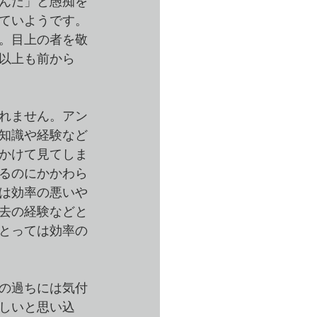
んだ」と愚痴を
ていようです。
。目上の者を敬
年以上も前から
れません。アン
知識や経験など
かけて見てしま
るのにかかわら
は効率の悪いや
去の経験などと
とっては効率の
の過ちには気付
しいと思い込