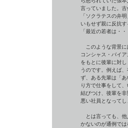
ら怒られていた張本
言っていました。古
「ソクラテスの弁明
いもせず親に反抗す
「最近の若者は・・
　このような背景に
コンシャス・バイア
をもとに後輩に対し
うのです。例えば、
ず、ある先輩は「あ
り方で仕事をして、
結びつけ、後輩を非
悪い社員となってし
　とは言っても、他
かないのが通例では