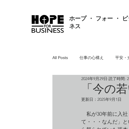
ホープ ・ フォー ・ ビ
ネス
All Posts
仕事の心構え
平安・
2024年9月29日
読了時間: 
真理・価値・知恵・真実
人間
「今の若
更新日：
2025年9月1日
聖書とは
リスク対応・クレー
　私が30年前に入
て・・・なんだ」と
組織・人事・労務
人の悪・方