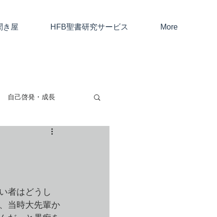
聞き屋
HFB聖書研究サービス
More
自己啓発・成長
親子・友人・夫婦
考と仕事
若い者はどうし
在、当時大先輩か
ャン