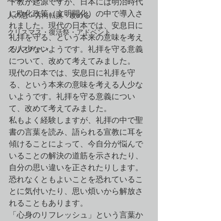
ト教が起源ですが、日本には明治時代
に欧化政策（文明開化）の中で導入さ
人の悪・方向転換・改める
れました。現代の日本では、安息日に
クリスマス・復活祭・アドベント
礼拝を守る、という本来の意味を考え
クリスチャン
る人少ないようです。礼拝を守る意義
について、改めて考えてみました。
現代の日本では、安息日に礼拝を守
る、という本来の意味を考える人少な
いようです。礼拝を守る意義につい
て、改めて考えてみました。
私もよく経験しますが、礼拝の中で聖
書の言葉を読み、語られる宣教に耳を
傾けることによって、今自分が悩んで
いることの解決の道筋を示されたり、
自分の思い違いを正されたりします。
恐れなくともよいことを恐れているこ
とに気付いたり、思い煩いから解放さ
れることもあります。
「心身のリフレッシュ」という言葉か