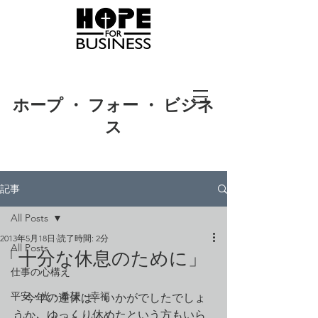
ホープ ・ フォー ・ ビジネ
ス
記事
All Posts
2013年5月18日
読了時間: 2分
All Posts
「十分な休息のために」
仕事の心構え
平安・光・希望・幸福
　今年の連休は、いかがでしたでしょ
うか。ゆっくり休めたという方もいら