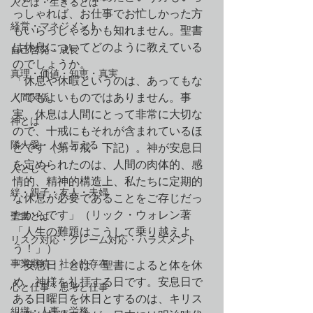
人とは・生きるとは
っしゃれば、お仕事でお忙しかった方
経営・マネジメント
もいらっしゃるかも知れません。聖書
は休息についてどのように教えている
自己啓発・成長
のでしょうか。
真理・価値・知恵・真実
「休息や休暇というのは、あってもな
人間関係
くてもよいものではありません。事
実、休息は人間にとって非常に大切な
神とは
ので、十戒にもそれが含まれているほ
隣人愛・人に与える
どです（第４戒・下記）。神が安息日
を定められたのは、人間の肉体的、感
人として
情的、精神的構造上、私たちに定期的
絆・親子・友人・夫婦
な休息が必要であることをご存じだっ
たからです」（リック・ウォレン著
聖書とは
「人生の難題はこうして乗り越えよ
リスク対応・クレーム対応・ハラスメント
う！」）
事業継続・社会的存在
「安息日」とは、聖書によると体を休
め、神様を礼拝する日です。安息日で
心と仕事・思考と仕事
ある日曜日を休日とするのは、キリス
組織・人事・労務