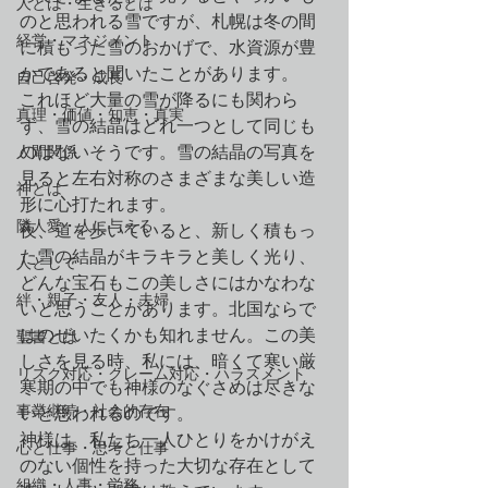
人とは・生きるとは
のと思われる雪ですが、札幌は冬の間
経営・マネジメント
に積もった雪のおかげで、水資源が豊
かであると聞いたことがあります。
自己啓発・成長
これほど大量の雪が降るにも関わら
真理・価値・知恵・真実
ず、雪の結晶はどれ一つとして同じも
人間関係
のはないそうです。雪の結晶の写真を
見ると左右対称のさまざまな美しい造
神とは
形に心打たれます。
隣人愛・人に与える
夜、道を歩いていると、新しく積もっ
た雪の結晶がキラキラと美しく光り、
人として
どんな宝石もこの美しさにはかなわな
絆・親子・友人・夫婦
いと思うことがあります。北国ならで
はのぜいたくかも知れません。この美
聖書とは
しさを見る時、私には、暗くて寒い厳
リスク対応・クレーム対応・ハラスメント
寒期の中でも神様のなぐさめは尽きな
事業継続・社会的存在
いと思われるのです。
神様は、私たち一人ひとりをかけがえ
心と仕事・思考と仕事
のない個性を持った大切な存在として
組織・人事・労務