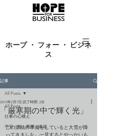
ホープ ・ フォー ・ ビジネ
ス
記事
All Posts
2015年2月7日
読了時間: 2分
All Posts
「厳寒期の中で輝く光」
仕事の心構え
平安・光・希望・幸福
この原稿の準備をしていると大雪が降
ってきました。一見するとやっかいも