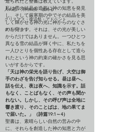
造られたと聖書は教えています。
私は雪の結晶の造形に神の知恵を発見
人の悪・方向転換・改める
し、そして厳寒期の中でその結晶を美
クリスマス・復活祭・アドベント
しく輝かせる神の光に神からのなぐさ
クリスチャン
めを見ます。それは、その光が美しい
からだけではありません。一つひとつ
異なる雪の結晶が輝く中に、私たちを
一人ひとりを個性ある存在として造ら
れたという神の約束の確かさを見る思
いがするからです。
「天は神の栄光を語り告げ、大空は御
手のわざを告げ知らせる。昼は昼へ、
話を伝え、夜は夜へ、知識を示す。話
もなく、ことばもなく、その声も聞か
れない。しかし、その呼び声は全地に
響き渡り、そのことばは、地の果てま
で届いた。」（詩篇19:1～4）
聖書は、素晴らしい自然の営みの中
に、それらを創造した神の知恵と力が