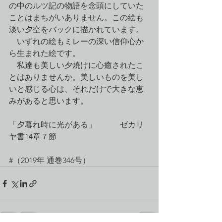
の中のルツ記の物語を念頭にしていた
ことはまちがいありません。この絵も
淡い夕空をバックに描かれています。
　いずれの絵もミレーの深い信仰心か
ら生まれた絵です。
　私達も美しい夕焼けに心癒されたこ
とはありませんか。美しいものを美し
いと感じる心は、それだけで大きな恵
みがあると思います。
「夕暮れ時に光がある」　　　ゼカリ
ヤ書14章７節
#（2019年 通巻346号）