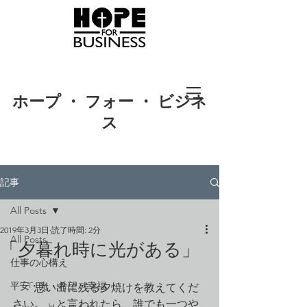
ホープ ・ フォー ・ ビジネ
ス
記事
All Posts
2019年3月3日
読了時間: 2分
All Posts
「夕暮れ時に光がある」
仕事の心構え
平安・光・希望・幸福
　「思い出に残る夕焼けを教えてくだ
さい。」と言われたら、誰でも一つや