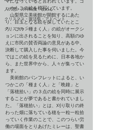
マになっていると言われています。ゴ
ッホもこの絵を模写しています。
人の悪・方向転換・改める
　山梨県立美術館が開館するにあた
クリスマス・復活祭・アドベント
り、目玉となる絵を探していたとこ
クリスチャン
ろ、この「種まく人」の絵がオークシ
ョンに出されることを知り、高額のゆ
えに市民の賛否両論の意見がある中、
決断して購入した事を伺いました。今
ではこの絵を見るために、日本各地か
ら、また世界中から、人々が集ってい
ます。
　美術館のパンフレットによると、い
つかこの「種まく人」と「晩鐘」と
「落穂拾い」の３点の絵を同時に展示
することが夢であると書かれていまし
た。「落穂拾い」とは、刈り取りの終
わった畑に落ちている穂を一粒一粒拾
っていく作業のことで、このつらい労
働の場面をとりあげたミレーは、聖書