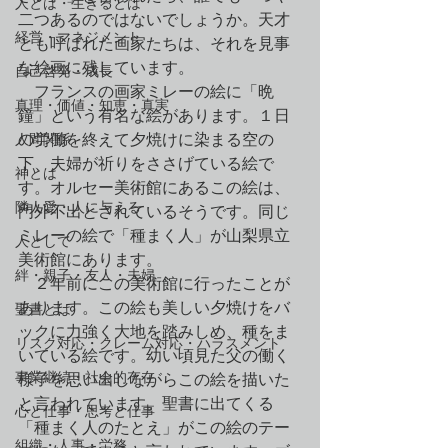
人とは・生きるとは
二つあるのではないでしょうか。天才
経営・マネジメント
とも呼ばれた画家たちは、それを見事
な絵画に残しています。
自己啓発・成長
　フランスの画家ミレーの絵に「晩
真理・価値・知恵・真実
鐘」という有名な絵があります。１日
人間関係
の労働を終えて夕焼けに染まる空の
下、夫婦が祈りをささげている絵で
神とは
す。オルセー美術館にあるこの絵は、
隣人愛・人に与える
門外不出とされているそうです。同じ
ミレーの絵で「種まく人」が山梨県立
人として
美術館にあります。
絆・親子・友人・夫婦
　２年前にこの美術館に行ったことが
あります。この絵も美しい夕焼けをバ
聖書とは
ックに力強く大地を踏みしめ、種をま
リスク対応・クレーム対応・ハラスメント
いている絵です。幼い頃見た父の働く
事業継続・社会的存在
様子を思い出しながらこの絵を描いた
と言われています。聖書に出てくる
心と仕事・思考と仕事
「種まく人のたとえ」がこの絵のテー
組織・人事・労務