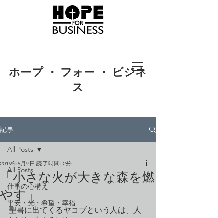
ホープ ・ フォー ・ ビジネ
ス
記事
All Posts
2019年6月9日
読了時間: 2分
All Posts
「小さな火が大きな森を燃
仕事の心構え
やす」
平安・光・希望・幸福
聖書に出てくるヤコブという人は、人