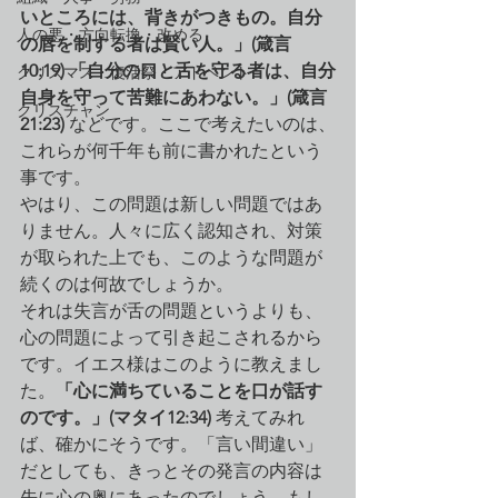
いところには、背きがつきもの。自分
人の悪・方向転換・改める
の唇を制する者は賢い人。」(箴言
10:19) 「自分の口と舌を守る者は、自分
クリスマス・復活祭・アドベント
自身を守って苦難にあわない。」(箴言
クリスチャン
21:23)
 などです。ここで考えたいのは、
これらが何千年も前に書かれたという
事です。
やはり、この問題は新しい問題ではあ
りません。人々に広く認知され、対策
が取られた上でも、このような問題が
続くのは何故でしょうか。
それは失言が舌の問題というよりも、
心の問題によって引き起こされるから
です。イエス様はこのように教えまし
た。
「心に満ちていることを口が話す
のです。」(マタイ12:34)
 考えてみれ
ば、確かにそうです。「言い間違い」
だとしても、きっとその発言の内容は
先に心の奥にあったのでしょう。もし