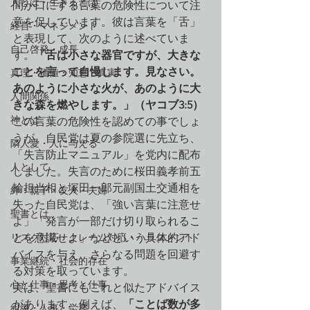
人とは・生きるとは
間が口にする言葉の危険性について注
意を促しています。彼は言葉を「舌」
経営・マネジメント
と表現して、次のように述べていま
自己啓発・成長
す。
「舌は小さな器官ですが、大きな
ことを言って自慢します。見なさい。
真理・価値・知恵・真実
あのように小さな火が、あのように大
人間関係
きな森を燃やします。」（ヤコブ3:5）
神とは
この言葉の危険性を認めての事でしょ
うが、自民党は夏の参院選に先立ち、
隣人愛・人に与える
「失言防止マニュアル」を党内に配布
人として
しました。失言のために桜田義孝前五
輪担当相と塚田一郎元副国土交通相を
絆・親子・友人・夫婦
失った自民党は、「強い言葉に注意せ
聖書とは
よ」「発言が一部だけ切り取られるこ
リスク対応・クレーム対応・ハラスメント
とを意識せよ」などという具体的アド
バイスを与え、さらなる問題を回避す
事業継続・社会的存在
る対策を取っています。
心と仕事・思考と仕事
実は、聖書にもこれと似たアドバイス
があります。例えば、
「ことば数が多
組織・人事・労務