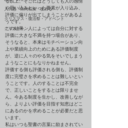
る以上、そこにはどうしても人の感情
や思い込みといった要素が入り込み、
人の悪・方向転換・改める
評価に偏りが出てしまうことがあるよ
クリスマス・復活祭・アドベント
うです。
クリスチャン
この結果、人によっては自分に対する
評価に大きな不満を持つ場合があり、
そうなると、本来はモチベーション向
上や業績向上のためにある評価制度
が、逆に人々のやる気をそいでしまう
ようなことにもなりかねません。
評価する側も評価される側も、評価制
度に完璧さを求めることは難しいとい
うことです。人のすることは不完全
で、正しいことをするとは限りませ
ん。今ある制度を生かし、改善しなが
ら、よりよい評価を目指す知恵はどこ
にあるのかを求めることが必要だと思
います。
私はいつも聖書の言葉に励まされてい