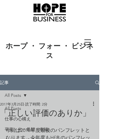
ホープ ・ フォー ・ ビジネ
ス
記事
All Posts
2017年3月25日
読了時間: 2分
All Posts
「正しい評価のありか」
仕事の心構え
平安・光・希望・幸福
今回は2016年度最後のパンフレットと
なります。今年度もHfＢのパンフレッ