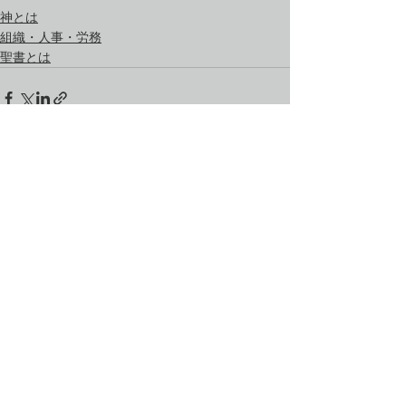
神とは
組織・人事・労務
聖書とは
すべて表示
最新記事