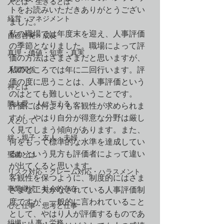
人とは・生きるとは
トをお読みいただきありがとうござい
経営・マネジメント
ました。
私の職場では年度末を迎え、人事評価
自己啓発・成長
の季節となりました。職場によって評
真理・価値・知恵・真実
価の方法はさまざまだと思いますが、
人間関係
私のところでは年に二回行います。評
価の度に思うことは、人事評価という
神とは
のはとても難しいということです。
隣人愛・人に与える
評価には何よりも客観性が求められま
すが、やはり自分が得意な分野は厳し
人として
く見てしまう傾向があります。また、
絆・親子・友人・夫婦
何をもって標準的な水準を達成してい
るかという見方も評価者によって違い
聖書とは
が出てくると思います。
リスク対応・クレーム対応・ハラスメント
客観性を保つように、制度的にはさま
事業継続・社会的存在
ざまな工夫がなされている人事評価制
度ですが、一般的に言われていること
心と仕事・思考と仕事
として、やはり人が評価するものであ
組織・人事・労務