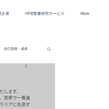
聞き屋
HFB聖書研究サービス
More
自己啓発・成長
親子・友人・夫婦
考と仕事
たします。
。世界で一番速
ラリアに生息す
ャン