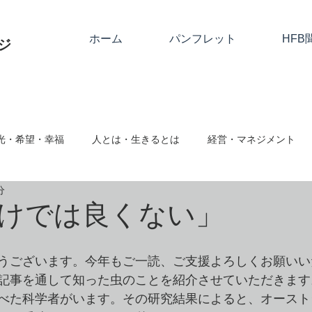
ホーム
パンフレット
HFB
ジ
光・希望・幸福
人とは・生きるとは
経営・マネジメント
分
関係
神とは
隣人愛・人に与える
人として
絆・
けでは良くない」
ム対応・ハラスメント
事業継続・社会的存在
心と仕事・思
うございます。今年もご一読、ご支援よろしくお願いい
記事を通して知った虫のことを紹介させていただきます
べた科学者がいます。その研究結果によると、オースト
向転換・改める
クリスマス・復活祭・アドベント
クリスチ