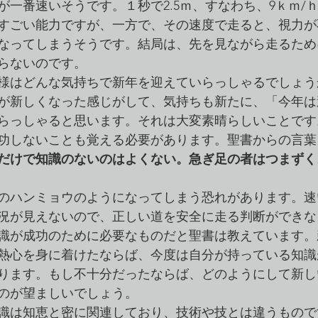
が一番速いそうです。１秒で2.5ｍ、すなわち、9ｋｍ/
すごい能力ですが、一方で、その速度で走ると、視力が
なってしまうそうです。結局は、先を見ながら走るため
らないのです。
様はどんな気持ちで新年を迎えていらっしゃるでしょう
が新しくなった感じがして、気持ちも新たに、「今年は
らっしゃると思います。それは大変素晴らしいことです
功しないことも覚える必要があります。聖書からの言葉
だけで知識のないのはよくない。急ぎ足の者はつまずく
のハンミョウのようになってしまう恐れがあります。速
況が見えないので、正しい道を安全に走る判断ができな
識が成功のために必要なものだと聖書は教えています。
熱心を身に着けたならば、今度は自分が持っている知識
ります。もし不十分だったならば、どのようにして新し
のが望ましいでしょう。
識は知恵と密に関連しており、技術や技とは違うもので