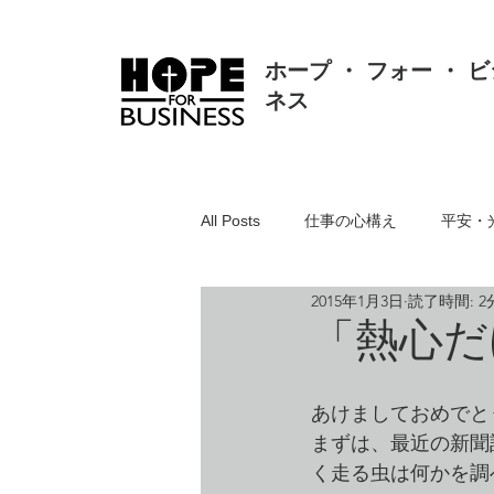
ホープ ・ フォー ・ ビ
ネス
All Posts
仕事の心構え
平安・
2015年1月3日
読了時間: 2
真理・価値・知恵・真実
人間
「熱心だ
聖書とは
リスク対応・クレー
あけましておめでと
まずは、最近の新聞
く走る虫は何かを調
組織・人事・労務
人の悪・方