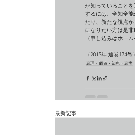
が知っていることを
するには、全知全能
たり、新たな視点か
になりたい方は是非
（申し込みはホーム
（2015年 通巻174号
真理・価値・知恵・真実
最新記事