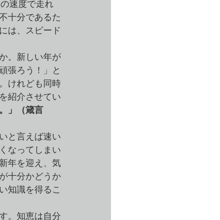
ｈの速度で走れ
不十分であるた
には、スピード
か。新しい年が
頑張ろう！」と
。けれども同時
を紹介させてい
。」（箴言
いと言えば速い
くなってしまい
新年を迎え、気
が十分かどうか
い知識を得るこ
す。知恵は自分