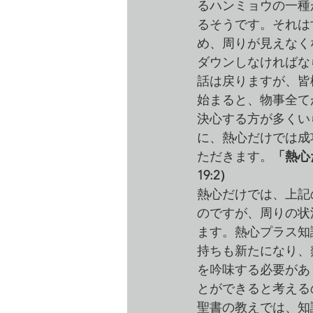
るハンミョウの一種
るそうです。それは
め、周りが見えなく
ダウンしなければな
話は戻りますが、皆
始まると、物事全て
決心する方が多くい
に、熱心だけでは成
ただきます。
「熱心
19:2）
熱心だけでは、上記
のですが、周りの状
ます。熱心プラス知
持ちも新たになり、
を吟味する必要があ
とができると考える
聖書の教えでは、知