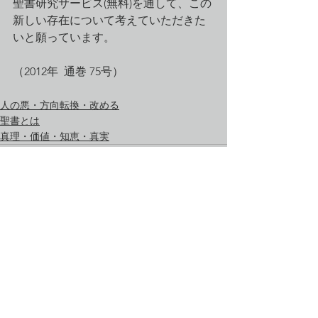
聖書研究サービス(無料)を通して、この
新しい存在について考えていただきた
いと願っています。　
（2012年  通巻 75号）
人の悪・方向転換・改める
聖書とは
真理・価値・知恵・真実
すべて表示
最新記事