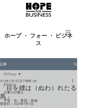
ホープ ・ フォー ・ ビジネ
ス
記事
All Posts
2012年12月1日
読了時間: 2分
All Posts
「目を縫は（ぬわ）れたる
仕事の心構え
鳥」
平安・光・希望・幸福
更新日：
2025年9月1日