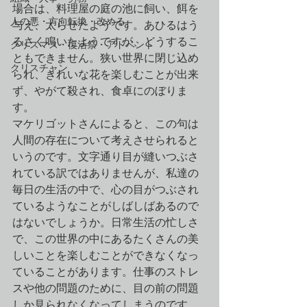
場合は、料理屋の庭の池に飼い、餌を
人の悪・方向転換・改める
与え、太らせたようです。あひるはう
るさく鳴いたようですが、どうするこ
クリスマス・復活祭・アドベント
ともできません。狭い世界に閉じ込め
クリスチャン
られ、きれいな花を楽しむことが出来
ず、やがて殺され、食卓にのぼりま
す。
マケリゴットさんによると、この句は
人間の存在について考えさせられると
いうのです。文字通り目が縫いつぶさ
れている訳ではありませんが、私達の
毎日の生活の中で、心の目がつぶされ
ているようなことがしばしばあるので
はないでしょうか。日常生活の忙しさ
で、この世界の中にあるたくさんの美
しいことを楽しむことができなくなっ
ていることがあります。仕事のストレ
スや他の問題のために、目の前の問題
しか見られなくなってしまうのです。