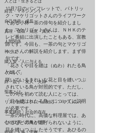
人とは・生きるとは
10月7日のパンフレットで、パトリッ
経営・マネジメント
ク・マケリゴットさんのライフワーク
自己啓発・成長
である小林一茶の俳句を紹介しまし
た。マケリゴットさんは、ＮＨＫのテ
真理・価値・知恵・真実
レビ番組に出演したこともある、宣教
人間関係
師です。今回も、一茶の句とマケリゴ
ットさんの解説を紹介します。まず俳
神とは
句です。
隣人愛・人に与える
「花さくや目を縫は（ぬわ）れたる鳥
人として
の鳴く」
咲いているきれいな花と目を縫いつぶ
絆・親子・友人・夫婦
されている鳥が対照的です。ただし、
聖書とは
この句を初めて読む人にとっては、
「目を縫はれたる鳥」については説明
リスク対応・クレーム対応・ハラスメント
が必要です。
事業継続・社会的存在
一茶の時代に、高価な料理屋では、あ
心と仕事・思考と仕事
ひるなどの鳥が逃げられないように、
目を縫いつぶしたそうです。あひるの
組織・人事・労務