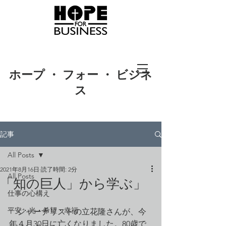
ホープ ・ フォー ・ ビジネ
ス
記事
All Posts
2021年8月16日
読了時間: 2分
All Posts
「知の巨人」から学ぶ」
仕事の心構え
平安・光・希望・幸福
　ジャーナリストの立花隆さんが、今
年４月30日に亡くなりました。80歳で