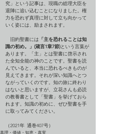
究」という記事は、現職の総理大臣を
退陣に追い込むことになりました。権
力を恐れず真理に対して立ち向かって
いく姿には、励まされます。
　旧約聖書には
「主を恐れることは知
識の初め。」(箴言1章7節)
という言葉が
あります。「主」とは聖書に啓示され
た全知全能の神のことです。聖書を読
んでいると、本当に恐れるべきものが
見えてきます。それが深い知識へとつ
ながっていくのです。知の旅に終わり
はないと思いますが、立花さんも必読
の教養書として「聖書」を挙げておら
れます。知識の初めに、ぜひ聖書を手
に取ってみてください。
（2021年  通巻407号）
真理・価値・知恵・真実