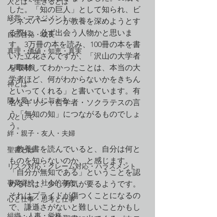
人とは・生きるとは
した。「知の巨人」として知られ、ビ
経営・マネジメント
ジネスパーソンが教養を深めようとす
る際に、必ず出会う人物かと思いま
自己啓発・成長
す。3万冊の本を読み、100冊の本を書
真理・価値・知恵・真実
いた立花さんですが、「沢山の大学者
人間関係
を取材してわかったことは、本当の大
学者ほど、何がわからないかをきちん
神とは
といってくれる」と書いています。有
隣人愛・人に与える
名なギリシャ哲学者・ソクラテスの言
う「無知の知」につながるものでしょ
人として
う。
絆・親子・友人・夫婦
　教養書を読んでいると、自分は何と
聖書とは
ものを知らないのか、と感じます。
リスク対応・クレーム対応・ハラスメント
「自分が無知である」ということを認
事業継続・社会的存在
めるには、少し勇気が要るようです。
それはプライドが傷つくことになるの
心と仕事・思考と仕事
で、謙遜さがないと難しいことかもし
組織・人事・労務