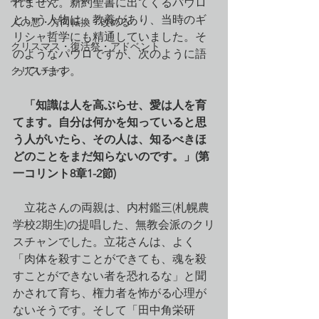
れません。新約聖書に出てくるパウロ
という人物は、教養があり、当時のギ
人の悪・方向転換・改める
リシャ哲学にも精通していました。そ
クリスマス・復活祭・アドベント
のようなパウロですが、次のように語
クリスチャン
っています。
「知識は人を高ぶらせ、愛は人を育
てます。自分は何かを知っていると思
う人がいたら、その人は、知るべきほ
どのことをまだ知らないのです。」(第
一コリント8章1-2節)
　立花さんの両親は、内村鑑三(札幌農
学校2期生)の提唱した、無教会派のクリ
スチャンでした。立花さんは、よく
「肉体を殺すことができても、魂を殺
すことができない者を恐れるな」と聞
かされて育ち、権力者を怖がる心理が
ないそうです。そして「田中角栄研