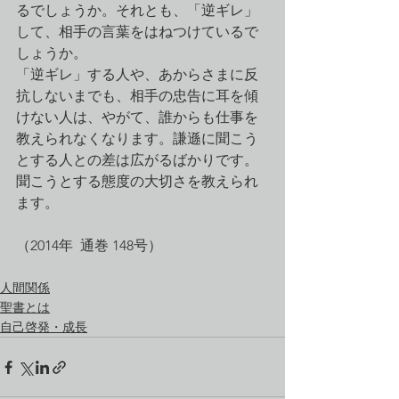
るでしょうか。それとも、「逆ギレ」
して、相手の言葉をはねつけているで
しょうか。
「逆ギレ」する人や、あからさまに反
抗しないまでも、相手の忠告に耳を傾
けない人は、やがて、誰からも仕事を
教えられなくなります。謙遜に聞こう
とする人との差は広がるばかりです。
聞こうとする態度の大切さを教えられ
ます。
（2014年  通巻 148号）
人間関係
聖書とは
自己啓発・成長