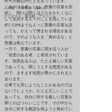
人々の反応のことを言っています。
「あざける者」とは、聖書の言葉を拒
人の悪・方向転換・改める
絶し、聞けば聞くほど心をかたくなに
クリスマス・復活祭・アドベント
して反抗する人々のことを指していま
クリスチャン
す。このような人々に聖書の言葉を語
っても、かえって憎まれる場合がある
ので、そのような人を「責めるな」と
聖書は教えています。
一方で、聖書の言葉に聞き従う人が
「知恵のある者」と表現されていま
す。知恵ある人は、たとえ厳しい言葉
であっても、聞こうとする態度がある
ので、ますます知恵が豊かにされると
あります。
仕事でも同じようなことかあるのでは
ないでしょうか。たとえ正しいことで
あっても、自分に対する厳しい言葉を
聞くのはつらいことです。その中から
自分に対する教訓を得ようと努めてい