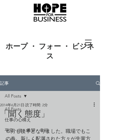
ホープ ・ フォー ・ ビジネ
ス
記事
All Posts
2014年6月21日
読了時間: 2分
All Posts
「聞く態度」
仕事の心構え
平安・光・希望・幸福
６月も後半となりました。職場でもこ
の春、新しく配属された方々が先輩方