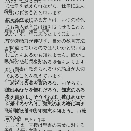
人とは・生きるとは
に仕事を教えられながら、仕事に励ん
経営・マネジメント
でおられることと思います。
教える立場にある方々は、いつの時代
自己啓発・成長
にも新人教育には頭を悩ませることと
真理・価値・知恵・真実
思います。時に思ったように新しい
人間関係
方々の能力が伸びず、自分の教育方法
が間違っているのではないかと思い悩
神とは
むこともあるかも知れません。確かに
隣人愛・人に与える
教育方法に問題がある場合もあります
が、聖書は教えられる側の態度が大切
人として
であることを教えています。
絆・親子・友人・夫婦
「あざける者を責めるな。おそらく、
彼はあなたを憎むだろう。知恵のある
聖書とは
者を責めよ。そうすれば、彼はあなた
リスク対応・クレーム対応・ハラスメント
を愛するだろう。知恵のある者に与え
事業継続・社会的存在
よ。彼はますます知恵を得よう。」(箴
言9:8-9)
心と仕事・思考と仕事
ここでは、直接は聖書の言葉に対する
組織・人事・労務