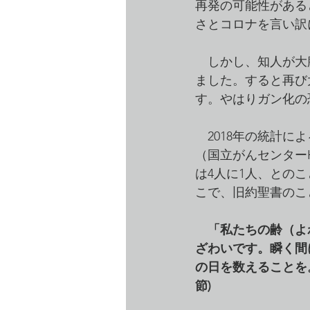
再発の可能性がある
さとコロナを言い訳
　しかし、知人が大
ました。すると再び
す。やはりガン化の
　2018年の統計
（国立がんセンター
は4人に1人、との
こで、旧約聖書のこ
「私たちの齢（よ
ざわいです。瞬く間
の日を数えることを。
節)