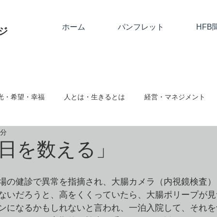
ホーム
パンフレット
HFB
ジ
光・希望・幸福
人とは・生きるとは
経営・マネジメント
2分
関係
神とは
隣人愛・人に与える
人として
絆・
日を数える」
ム対応・ハラスメント
事業継続・社会的存在
心と仕事・思
場の健診で異常を指摘され、大腸カメラ（内視鏡検査）
ないだろうと、高をくくっていたら、大腸ポリープが見
ンになるかもしれないと言われ、一泊入院して、それを
向転換・改める
クリスマス・復活祭・アドベント
クリスチ