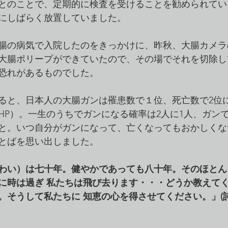
とのことで、定期的に検査を受けることを勧められてい
にしばらく放置していました。
腸の病気で入院したのをきっかけに、昨秋、大腸カメラ
大腸ポリープができていたので、その場でそれを切除し
恐れがあるものでした。
によると、日本人の大腸ガンは罹患数で１位、死亡数で2位
HP）。一生のうちでガンになる確率は2人に1人、ガン
こと。いつ自分がガンになって、亡くなってもおかしく
とばを思い出しました。
わい）は七十年。健やかであっても八十年。そのほとん
に時は過ぎ 私たちは飛び去ります・・・どうか教えて
そうして私たちに 知恵の心を得させてください。」(詩篇