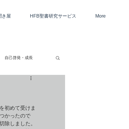
聞き屋
HFB聖書研究サービス
More
自己啓発・成長
親子・友人・夫婦
考と仕事
を初めて受けま
つかったので
切除しました。
ャン