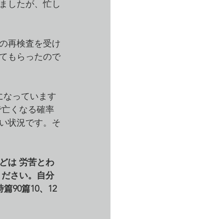
ましたが、忙し
の再検査を受け
てもらったので
になっています
で亡くなる確率
ない状況です。そ
どは 労苦とわ
ください。自分
90篇10、12