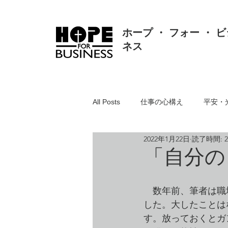
ホープ ・ フォー ・ ビ
ネス
All Posts
仕事の心構え
平安・
2022年1月22日
読了時間: 
真理・価値・知恵・真実
人間
「自分の
聖書とは
リスク対応・クレー
　数年前、筆者は職
した。大したことは
す。放っておくとガ
組織・人事・労務
人の悪・方