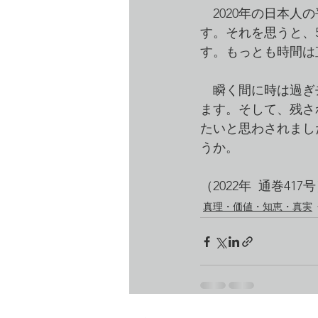
　2020年の日本人
す。それを思うと、
す。もっとも時間は
　瞬く間に時は過ぎ
ます。そして、残さ
たいと思わされまし
うか。
（2022年  通巻417
真理・価値・知恵・真実