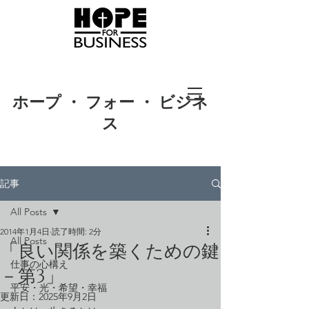
ホープ ・ フォー ・ ビジネ
ス
記事
All Posts
2014年1月4日
読了時間: 2分
All Posts
「良い関係を築くための鍵
仕事の心構え
－第3」
平安・光・希望・幸福
更新日：
2025年9月2日