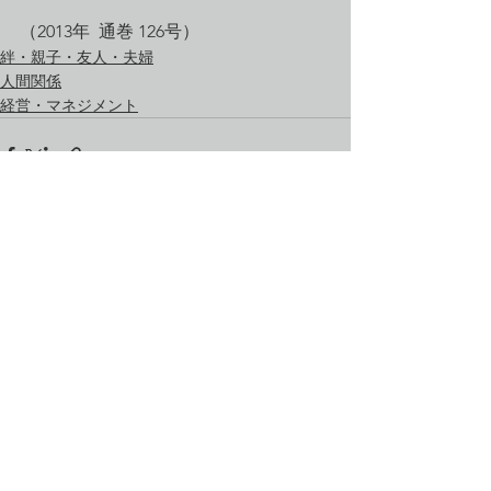
（2013年  通巻 126号）
絆・親子・友人・夫婦
人間関係
経営・マネジメント
すべて表示
最新記事