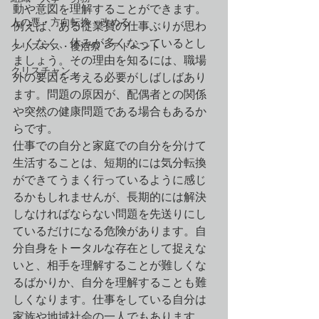
動や意図を理解することができます。
人の悪・方向転換・改める
例えば、ある従業員の仕事ぶりが思わ
しくなく、休みが多くなっているとし
クリスマス・復活祭・アドベント
ましょう。その理由を知るには、職場
クリスチャン
外の要因を考える必要がしばしばあり
ます。問題の原因が、配偶者との関係
や突然の健康問題である場合もあるか
らです。
仕事での自分と家庭での自分を分けて
生活することは、短期的には気分転換
ができてうまく行っているように感じ
るかもしれませんが、長期的には解決
しなければならない問題を先送りにし
ているだけになる危険があります。自
分自身をトータルな存在として捉えな
いと、相手を理解することが難しくな
るばかりか、自分を理解することも難
しくなります。仕事をしている自分は
家族や地域社会の一人でもあります