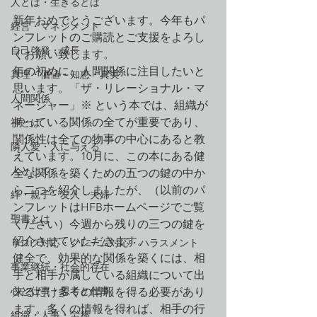
人とは・生きるとは
新年おめでとうございます。今年もパ
経営・マネジメント
ンフレットのご購読とご支援をよろし
自己啓発・成長
くお願い致します。
年の初めに、人間関係に注目したいと
真理・価値・知恵・真実
思います。「ザ・リレーショナル・マ
人間関係
ネージャー」※ という本では、組織が
持っている関係の全てが重要であり、
神とは
関係性は全ての物事の中心にあると教
隣人愛・人に与える
えています。10月に、この本にある健
人として
全な関係を築くための五つの鍵の中か
ら二つを紹介しましたが、（以前のパ
絆・親子・友人・夫婦
ンフレットはHFBホームページでご覧
聖書とは
ください）今週から残りの三つの鍵を
紹介させていただきます。
リスク対応・クレーム対応・ハラスメント
健全で、効果的な関係を築くには、相
事業継続・社会的存在
手と相手が属している組織について出
心と仕事・思考と仕事
来るだけ多くの情報を得る必要があり
ます。多くの情報を得れば、相手の行
組織・人事・労務