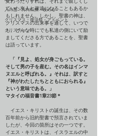
変わったりすれば、それまで親しくし
ていた友人と疎遠になることもあるか
人の悪・方向転換・改める
もしれません。しかし、聖書の神は、
クリスマス・復活祭・アドベント
クリスマスの出来事を通して、いつで
クリスチャン
も、どんな時にでも私達の側にいて励
ましてくださる方であることを、聖書
は語っています。
　「『見よ、処女が身ごもっている。
そして男の子を産む。その名はインマ
ヌエルと呼ばれる。』それは、訳すと
『神がわたしたちとともにおられる』
という意味である。」
マタイの福音書1章23節＊
　イエス・キリストの誕生は、その数
百年前から旧約聖書で預言されていま
したが、今回の箇所はその一つです。
イエス・キリストは、イスラエルの中