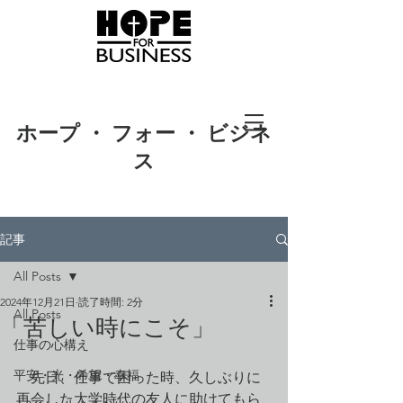
ホープ ・ フォー ・ ビジネ
ス
記事
All Posts
2024年12月21日
読了時間: 2分
All Posts
「苦しい時にこそ」
仕事の心構え
平安・光・希望・幸福
　先日、仕事で困った時、久しぶりに
再会した大学時代の友人に助けてもら