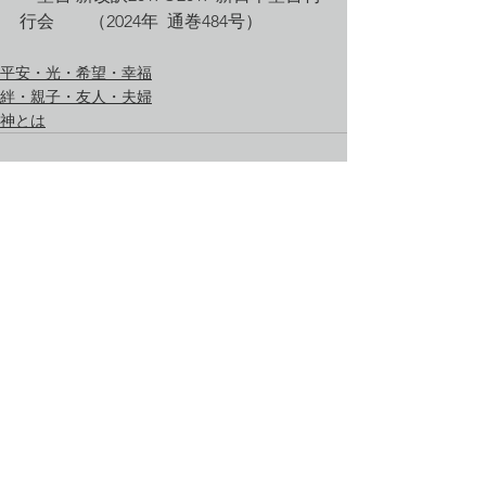
行会　　（2024年  通巻484号）
平安・光・希望・幸福
絆・親子・友人・夫婦
神とは
すべて表示
最新記事