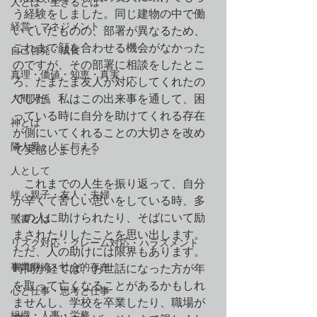
人とは・生きるとは
う経験をしました。同じ建物の中で働
経営・マネジメント
いていたものの、部署が異なるため、
これまで顔を合わせる機会がなかった
自己啓発・成長
のですが、その部署に相談をしたとこ
真理・価値・知恵・真実
ろ、たまたま友人が対応してくれたの
人間関係
でした。私はこの出来事を通して、困
っている時に自分を助けてくれる存在
神とは
が側にいてくれることの大切さを改め
隣人愛・人に与える
て実感しました。
人として
　これまでの人生を振り返って、自分
絆・親子・友人・夫婦
が辛くて苦しい思いをしている時、多
くの人に助けられたり、そばにいて励
聖書とは
まされたりしたことを思い出します。
リスク対応・クレーム対応・ハラスメント
ただ、人の助けには限界もあります。
事業継続・社会的存在
時間が経てば、お世話になった方が年
を取って亡くなることがあるかもしれ
心と仕事・思考と仕事
ませんし、学校を卒業したり、職場が
組織・人事・労務