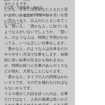
るたとえです。
人の悪・方向転換・改める
しかも、非常に現実的なたとえだと思
います。あなたの同僚や知り合いを思
クリスマス・復活祭・アドベント
い浮かべると、以上のたとえに出てく
クリスチャン
る「賢い人」「愚かな人」に似ている
ような人がいないでしょうか。「賢い
人」のような人は、時間と手間がかか
っても、いつも正しい仕事をします。
「愚かな人」のような人は出来るだけ
やりやすい方法で仕事をします。短期
的に良い結果が出るかも知れません
が、時間が経つと仕事のあらやミスな
どが現れ、大変なことになります。
「愚かな人」タイプの人の同僚はかわ
いそうです。その穴を補わなければな
らないからです。
イエス様がこの話を語ったのは、仕事
だけではなく、人生の基礎は良いかど
うかを考えさせるためです。イエス様