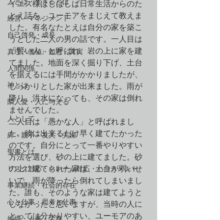
人とは・生きるとは
イエス様はしばしば日常生活からのた
とえ話を、ユーモアをまじえて教えま
経営・マネジメント
した。有名なたとえは自分の家を築こ
自己啓発・成長
うとした二人の男の話です。一人目は
「賢い人」と呼ばれ、岩の上に家を建
真理・価値・知恵・真実
てました。地面を深く掘り下げ、土台
人間関係
を据えるには手間がかかりましたが、
神とは
しっかりとした家が出来ました。雨が
降り、洪水になっても、その家は倒れ
隣人愛・人に与える
ませんでした。
人として
二人目は「愚かな人」と呼ばれまし
た。彼は出来るだけ早く建てたかった
絆・親子・友人・夫婦
のです。自分にとって一番やりやすい
聖書とは
方法を選び、砂の上に建てました。砂
リスク対応・クレーム対応・ハラスメント
の上に建てられた家は、土台が弱いせ
いで、雨が降ったら倒れてしまいまし
事業継続・社会的存在
た。誰も、そのような家は建てようと
心と仕事・思考と仕事
しなかったと思いますが、当時の人に
とっては分かりやすい、ユーモアのあ
組織・人事・労務