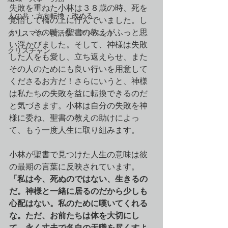
失敗を重ねた小林は３８歳の時、死を
人の悪・方向転換・改める
覚悟して橋の上に佇んでいました。し
かし、その時、聖書の教えがふっと思
クリスマス・復活祭・アドベント
い浮かびました。そして、神様は失敗
クリスチャン
した人をも愛し、立ち返えらせ、また
その人のためにも良い行いを用意して
くださるお方だ！さらにいうと、神様
は私たちの失敗を益に転換できるのだ
と気づきます。小林は自分の失敗を神
様に委ね、聖書の教えの助けによっ
て、もう一度人生に取り組みます。
小林が聖書で見つけた人生の意味は彼
の最期の言葉に反映されています。
「私は今、死ぬのではない、生きるの
だ。神様と一緒に居るのだから少しも
心配はない。私のために嘆いてくれる
な。ただ、お前たちは体を大切にし
て、永く丈夫で各自の天職を尽くすよ