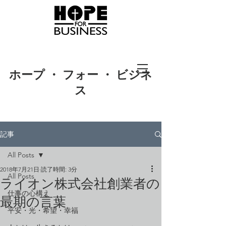
ホープ ・ フォー ・ ビジネ
ス
記事
All Posts
2018年7月21日
読了時間: 3分
All Posts
ライオン株式会社創業者の
仕事の心構え
最期の言葉
平安・光・希望・幸福