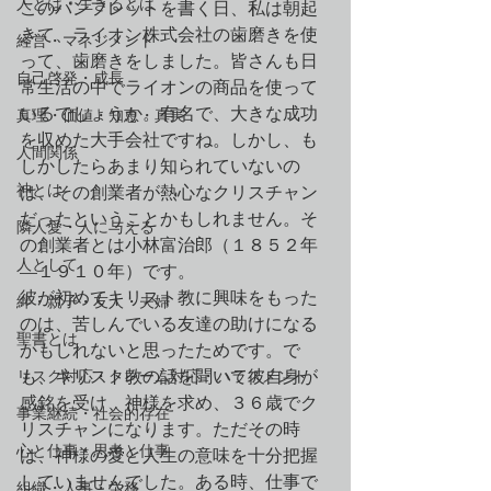
人とは・生きるとは
このパンフレットを書く日、私は朝起
きて、ライオン株式会社の歯磨きを使
経営・マネジメント
って、歯磨きをしました。皆さんも日
自己啓発・成長
常生活の中でライオンの商品を使って
いるでしょうか。有名で、大きな成功
真理・価値・知恵・真実
を収めた大手会社ですね。しかし、も
人間関係
しかしたらあまり知られていないの
神とは
は、その創業者が熱心なクリスチャン
だったということかもしれません。そ
隣人愛・人に与える
の創業者とは小林富治郎（１８５２年
人として
—１９１０年）です。
彼が初めてキリスト教に興味をもった
絆・親子・友人・夫婦
のは、苦しんでいる友達の助けになる
聖書とは
かもしれないと思ったためです。で
リスク対応・クレーム対応・ハラスメント
も、キリスト教の話を聞いて彼自身が
感銘を受け、神様を求め、３６歳でク
事業継続・社会的存在
リスチャンになります。ただその時
心と仕事・思考と仕事
は、神様の愛と人生の意味を十分把握
していませんでした。ある時、仕事で
組織・人事・労務