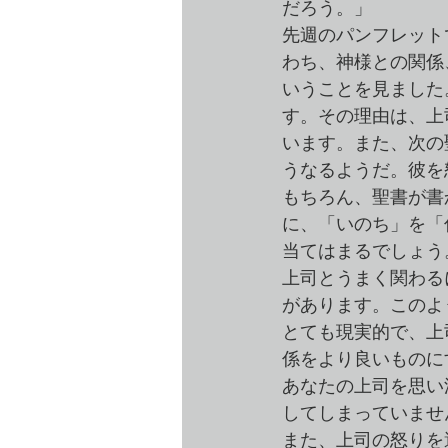
だろう。」
先週のパンフレット
わち、神様との関係
いうことを見ました
す。その理由は、上
います。また、次の
うなるようだ。彼を
もちろん、聖書が書
に、「いのち」を「
当てはまるでしょう
上司とうまく関わる
があります。このよ
とても現実的で、上
係をより良いものに
あなたの上司を思い
してしまっていませ
また、上司の怒りを