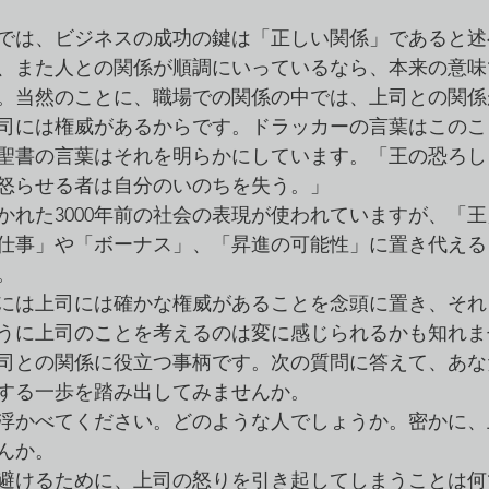
では、ビジネスの成功の鍵は「正しい関係」であると述
、また人との関係が順調にいっているなら、本来の意味
。当然のことに、職場での関係の中では、上司との関係
司には権威があるからです。ドラッカーの言葉はこのこ
聖書の言葉はそれを明らかにしています。「王の恐ろし
怒らせる者は自分のいのちを失う。」
かれた3000年前の社会の表現が使われていますが、「
仕事」や「ボーナス」、「昇進の可能性」に置き代える
。
には上司には確かな権威があることを念頭に置き、それ
うに上司のことを考えるのは変に感じられるかも知れま
司との関係に役立つ事柄です。次の質問に答えて、あな
する一歩を踏み出してみませんか。
浮かべてください。どのような人でしょうか。密かに、
んか。
避けるために、上司の怒りを引き起してしまうことは何