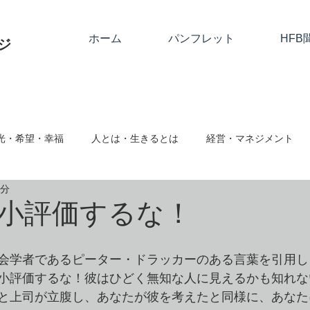
ホーム
パンフレット
HFB
ジ
光・希望・幸福
人とは・生きるとは
経営・マネジメント
2分
関係
神とは
隣人愛・人に与える
人として
絆・
小評価するな！
ム対応・ハラスメント
事業継続・社会的存在
心と仕事・思
会学者であるピーター・ドラッカーのある言葉を引用し
小評価するな！彼はひどく無知な人に見えるかも知れな
と上司が立腹し、あなたが彼を考えたと同様に、あなた
向転換・改める
クリスマス・復活祭・アドベント
クリスチ