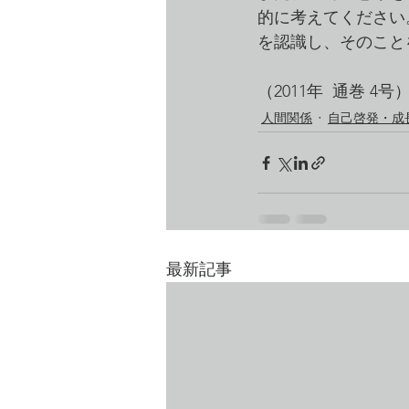
的に考えてください
を認識し、そのこと
（2011年  通巻 4号
人間関係
自己啓発・成
最新記事