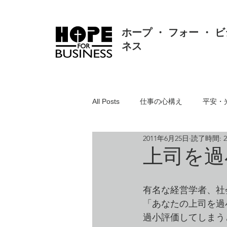
ホープ ・ フォー ・ ビ
ネス
All Posts
仕事の心構え
平安・
2011年6月25日
読了時間: 
真理・価値・知恵・真実
人間
上司を過
聖書とは
リスク対応・クレー
有名な経営学者、社
「あなたの上司を過
過小評価してしまう
組織・人事・労務
人の悪・方