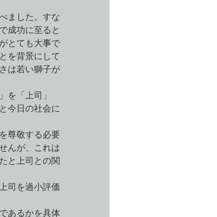
べました。すな
で成功に至ると
がとても大事で
とを背景にして
さは若い獅子が
王」を「上司」
と今日の社会に
を尊敬する必要
せんが、これは
たと上司との関
上司を過小評価
であるかを具体