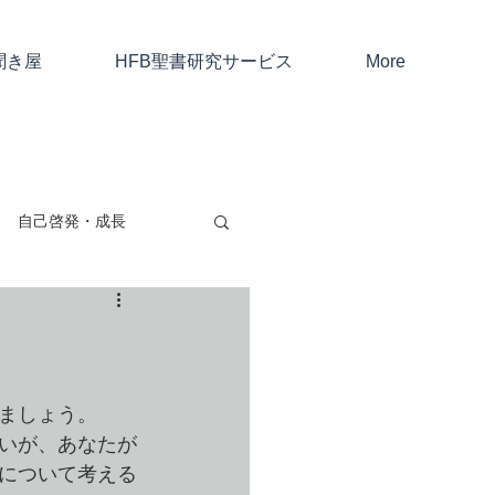
聞き屋
HFB聖書研究サービス
More
自己啓発・成長
親子・友人・夫婦
考と仕事
ましょう。
いが、あなたが
について考える
ャン