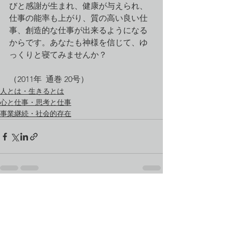
びと感謝が生まれ、健康が与えられ、
仕事の能率も上がり、質の高い良い仕
事、創造的な仕事が出来るようになる
からです。あなたも神様を信じて、ゆ
っくりと寝てみませんか？
（2011年  通巻 20号）
人とは・生きるとは
心と仕事・思考と仕事
事業継続・社会的存在
すべて表示
最新記事