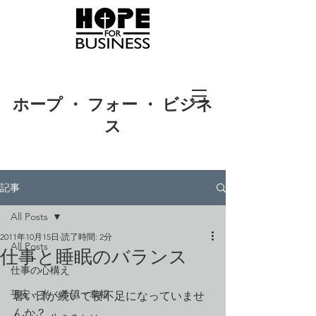
ホープ ・ フォー ・ ビジネ
ス
記事
All Posts
2011年10月15日
読了時間: 2分
All Posts
仕事と睡眠のバランス
仕事の心構え
平安・光・希望・幸福
暑い日が続いて寝不足になっていませ
んか？