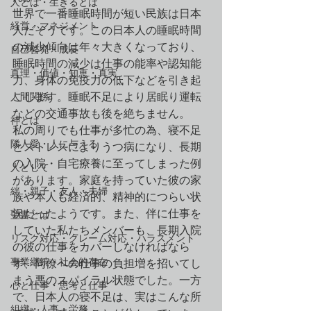
人とは・生きるとは
世界で一番睡眠時間が短い民族は日本
経営・マネジメント
人だそうです。この日本人の睡眠時間
の減少傾向は年々大きくなっており、
自己啓発・成長
睡眠時間の減少は仕事の能率や認知能
真理・価値・知恵・真実
力、身体の免疫力の低下などを引き起
人間関係
こします。睡眠不足により居眠り運転
などの交通事故も後を絶ちません。
神とは
私の周りでも仕事が多忙の為、寝不足
隣人愛・人に与える
とストレスによりうつ病になり、長期
の入院・自宅療養に至ってしまった例
人として
があります。家庭を持っていた彼の家
絆・親子・友人・夫婦
族や本人も経済的、精神的につらい状
況だったようです。また、伴に仕事を
聖書とは
していた私たちメンバーも、長期入院
リスク対応・クレーム対応・ハラスメント
の彼の仕事をカバーしなければなら
事業継続・社会的存在
ず、同僚への仕事の負担増を招いてし
まう悪のスパイラル状態でした。一方
心と仕事・思考と仕事
で、日本人の寝不足は、実はこんな所
組織・人事・労務