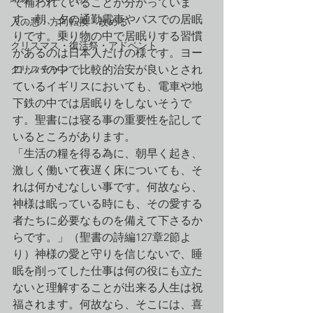
で補われていることが分かっていま
す。朝、夕の通勤電車やバスでの居眠
人の悪・方向転換・改める
りです。乗り物の中で居眠りする習慣
クリスマス・復活祭・アドベント
があるのは日本人だけの様です。ヨー
クリスチャン
ロッパの中で比較的治安が良いとされ
ているイギリスにおいても、電車や地
下鉄の中では居眠りをしないそうで
す。聖書には寝る事の重要性を記して
いるところがあります。
「生活の糧を得る為に、朝早く起き、
激しく働いて夜遅く床についても、そ
れは何かむなしい事です。何故なら、
神様は眠っている時にも、その愛する
者たちに必要なものを備えて下さるか
らです。」（聖書の詩編127章2節よ
り）神様の愛と守りを信じないで、睡
眠を削ってした仕事は何の役にも立た
ないと理解することが出来る人生は祝
福されます。何故なら、そこには、喜