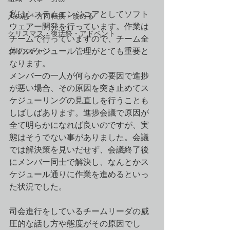
私はシステムエンジニアとしてソフト
人の悪・方向転換・改める
ウェアー開発を行っています。作業は
クリスマス・復活祭・アドベント
チームで行っていますので、チーム全
クリスチャン
体のスケジュール管理がとても重要と
なります。
メンバーの一人が何らかの要因で進捗
が悪い場合、その原因を突き止めてス
ケジューリングの見直しを行うことも
しばしばあります。進捗会議で原因が
全て明らかになれば良いのですが、実
態はそうでない事がありました。会議
では解決策を見いだせず、会議終了後
にメンバー同士で解決し、なんとかス
ケジュール通りに作業を進めるといっ
た状況でした。
司会進行をしているチームリーダの威
圧的な話し方や態度がその原因でし