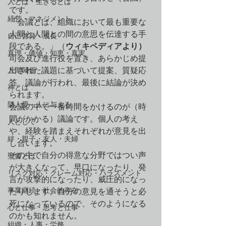
人とは・生きるとは
です。
経営・マネジメント
「
会議とは、組織において最も重要な
人間と人間との間の意思を伝達する手
自己啓発・成長
段である。」（
ウィキペディアより）
真理・価値・知恵・真実
司会及び進行役を置き、あらかじめ提
人間関係
出された議題に基づいて提案、質疑応
答、議論が行われ、最後に結論が決め
神とは
られます。
隣人愛・人に与える
会議の中で一番時間をかけるのが（時
間がかかる）議論です。個人の考え
人として
や、経験を踏まえそれぞれが意見を出
絆・親子・友人・夫婦
し合います。
その中で自分の得意な分野ではつい声
聖書とは
が大きくなって、早口になったり、発
リスク対応・クレーム対応・ハラスメント
言が攻撃的になったり、威圧的になっ
事業継続・社会的存在
たりします。自分の意見を通そうと必
死になっているので、そのようになる
心と仕事・思考と仕事
のかも知れません。
組織・人事・労務