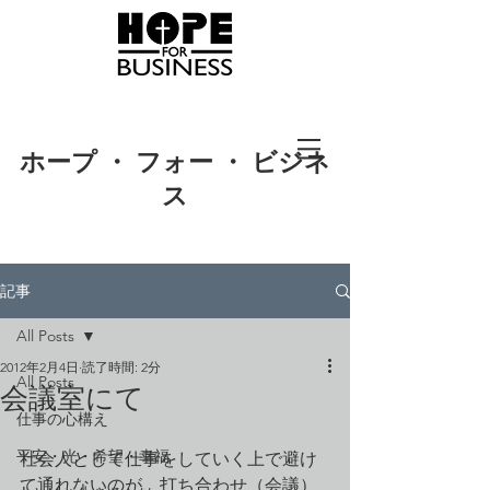
ホープ ・ フォー ・ ビジネ
ス
記事
All Posts
2012年2月4日
読了時間: 2分
All Posts
会議室にて
仕事の心構え
平安・光・希望・幸福
社会人として仕事をしていく上で避け
て通れないのが、打ち合わせ（会議）