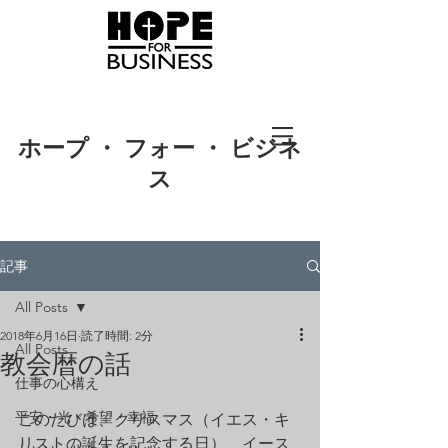
ホープ ・ フォー ・ ビジネ
ス
記事
All Posts
2018年6月16日
読了時間: 2分
All Posts
教会暦の話
仕事の心構え
平安・光・希望・幸福
このたびは、クリスマス（イエス・キ
リストの誕生を記念する日）、イース