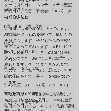
人とは・生きるとは
ター（復活日）、ペンテコステ（聖霊
経営・マネジメント
降臨日）、など、教会暦について、書
いてみました。
自己啓発・成長
真理・価値・知恵・真実
北海道にも短い夏が近づいています。
人間関係
冬に着た厚いものを脱いで、薄いもの
を身につけます。子どもたちの学校も
神とは
季節によって変わります。春四月に学
隣人愛・人に与える
校がはじまり、七、八月の頃には長い
休みがつづき、あけて三月には学年が
人として
終わります。そしてまた春が来ます。
絆・親子・友人・夫婦
このように、私たちは、暦によって生
活の予定をたて、暮らしを秩序づけて
聖書とは
います。
リスク対応・クレーム対応・ハラスメント
事業継続・社会的存在
明治政府が1873(明治6)年に太陽暦(しか
もグレゴリオ暦)を採用し、76年には日
心と仕事・思考と仕事
曜日を休日とする、キリスト教的7曜制
組織・人事・労務