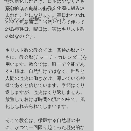
を法制化したとき、日本は少なくとも
部分的に、キリスト教文化圏に組み込
人の悪・方向転換・改める
まれたことになります。毎日われわれ
クリスマス・復活祭・アドベント
が全く無意識に、当然と思って使って
クリスチャン
いる年月日、曜日は、実はキリスト教
の暦なのです。
キリスト教の教会では、普通の暦とと
もに、教会暦(チャーチ・カレンダー)を
用います。教会では、唯一で全能であ
る神様は、自然だけではなく、世界と
人間の歴史に働きかけ、導いている神
様であると信じています。季節はくり
返しますが、歴史はくり返しません。
放置しておけば時間の流れの中で、風
化し忘れ去られてしまいます。
そこで教会は、循環する自然暦の中
に、かつて一回限り起こった歴史的な