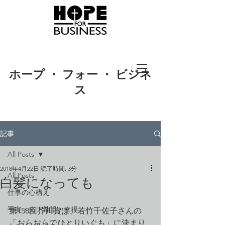
ホープ ・ フォー ・ ビジネ
ス
記事
All Posts
2018年4月22日
読了時間: 3分
All Posts
白髪になっても
仕事の心構え
平安・光・希望・幸福
第158回芥川賞は、若竹千佐子さんの
「おらおらでひとりいぐも」に決まり