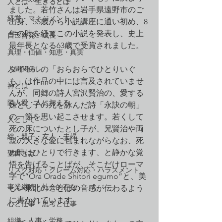
人とは・生きるとは
ました。若竹さんは岩手県遠野市のご
経営・マネジメント
出身、55歳から小説講座に通い初め、8
年の時を経てこの小説を発表し、史上
自己啓発・成長
最年長となる63歳で受賞されました。
真理・価値・知恵・真実
人間関係
タイトルの「おらおらでひとりいぐ
も」は作品の中には言及されていませ
神とは
んが、同郷の詩人宮沢賢治の、愛する
隣人愛・人に与える
妹とし子の死を詠んだ詩「永訣の朝」
の一節を思い起こさせます。若くして
人として
死の床についたとし子が、兄賢治や両
絆・親子・友人・夫婦
親の大きな愛に包まれながらなお、死
ぬ時はひとりで行きます、と静かな覚
聖書とは
悟を告げることばが、そこだけローマ
リスク対応・クレーム対応・ハラスメント
字で“Ora Orade Shitori egumo”と、美
事業継続・社会的存在
しい東北のことばの音感が伝わるよう
に書かれています。
心と仕事・思考と仕事
組織・人事・労務