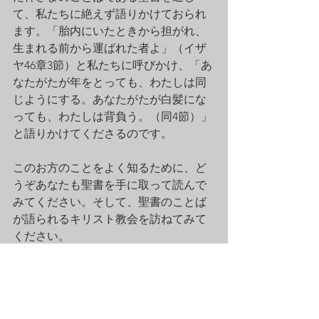
て、私たちに絶えず語りかけておられ
ます。「胎内にいたときから担がれ、
生まれる前から運ばれた者よ」（イザ
ヤ46章3節）と私たちに呼びかけ、「あ
なたがたが年をとっても、わたしは同
じようにする。あなたがたが白髪にな
っても、わたしは背負う。（同4節）」
と語りかけてくださるのです。
このお方のことをよく知るために、ど
うぞあなたも聖書を手に取って読んで
みてください。そして、聖書のことば
が語られるキリスト教会を訪ねてみて
ください。
#2018年
#通巻311号