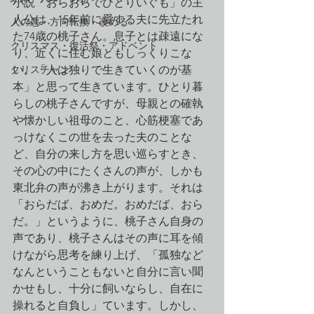
小説「おらおらでひとりいぐも」の主
人公は、15年前に愛する夫に先立たれ
人の悪・方向転換・改める
た74歳の桃子さん。息子とは疎遠にな
クリスマス・復活祭・アドベント
り、近くに住む娘ともしっくりこな
クリスチャン
い。「人は独りで生きていくのが基
本」と思って生きています。ひとり暮
らしの桃子さんですが、母親との確執
や懐かしい祖母のこと、心筋梗塞であ
っけなくこの世を去った夫のことな
ど、自分の来し方を思い巡らすとき、
その心の中にたくさんの声が、しかも
東北弁の声が沸き上がります。それは
「おらだば、おめだ。おめだば、おら
だ。」というように、桃子さん自身の
声であり、桃子さんはその声に耳を傾
けながら思考を練り上げ、「孤独など
なんということもないと自分に言い聞
かせもし、十分に飼いならし、自在に
操れると自負し」ています。しかし、