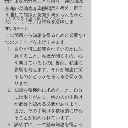
は、主を恐れることを悟り、神の知識
を見いだそう。主が知恵を与え、御口
人の悪・方向転換・改める
を通して知識と英知を与えられるから
クリスマス・復活祭・アドベント
だ。」（『主』は神様を意味しま
クリスチャン
す。）
この箇所から知恵を得るために必要な4
つのステップを上げてみます。
自分が何に影響されているかに注
意すること。私達が聞くもの、心
を向けているものは当然、私達に
影響を与えます。それが知恵に至
るものかどうかを考える必要があ
ります。
知恵を積極的に求めること。自分
には限りがあり、他の人の手助け
が必要と認める必要があります。
また、その手助けを積極的に求め
ることが勧められています。
諦めずに、一生懸命知恵を得よう