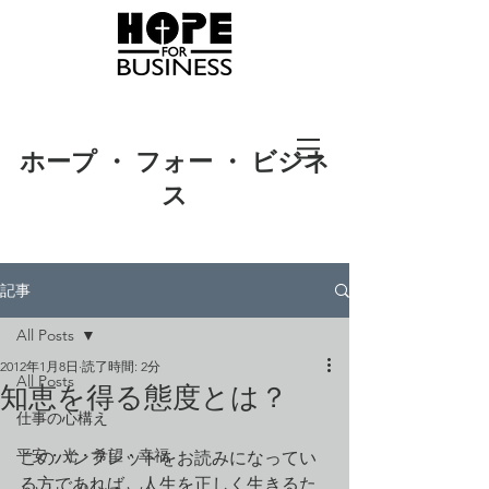
ホープ ・ フォー ・ ビジネ
ス
記事
All Posts
2012年1月8日
読了時間: 2分
All Posts
知恵を得る態度とは？
仕事の心構え
平安・光・希望・幸福
このパンフレットをお読みになってい
る方であれば、人生を正しく生きるた