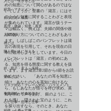
人とは・生きるとは
めの知恵について関心があるのではな
経営・マネジメント
いでしょうか。聖書の「箴言」にはそ
のような知恵に関することわざと表現
自己啓発・成長
が集められています。箴言が扱うテー
真理・価値・知恵・真実
マは幅広く、例えば、夫婦の関係や政
人間関係
治のあり方についてのことわざもあり
ます。しばしばこのパンフレットは箴
神とは
言の表現を引用して、それを現在の日
隣人愛・人に与える
本に適用しようとしています。今日の
パンフレットは「箴言」の初めにあ
人として
る、知恵を得る態度に関する教えを扱
絆・親子・友人・夫婦
います。まず箴言2章2節から6節をお読
みください。　「あなたの耳を知恵に
聖書とは
傾け、あなたの心を英知に向けるな
リスク対応・クレーム対応・ハラスメント
ら、もしあなたが悟りを呼び求め、英
事業継続・社会的存在
知を求めて声をあげ、 銀のように、こ
れを捜し、隠された宝のように、これ
心と仕事・思考と仕事
を探り出すなら、そのとき、あなた
組織・人事・労務