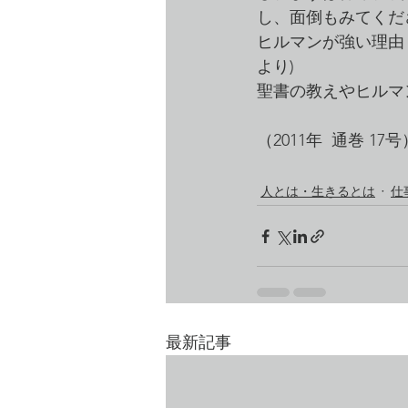
し、面倒もみてくだ
ヒルマンが強い理由
より)
聖書の教えやヒルマ
（2011年  通巻 17号
人とは・生きるとは
仕
最新記事