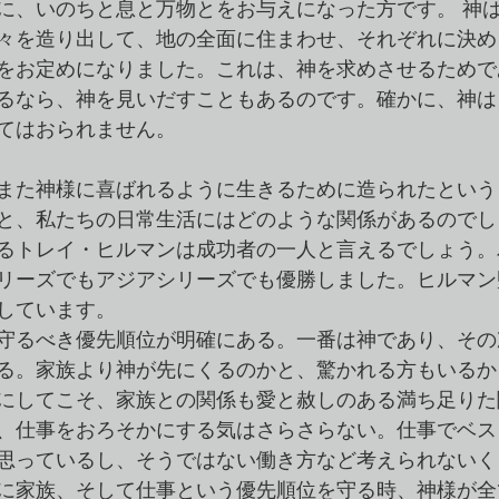
に、いのちと息と万物とをお与えになった方です。 神
々を造り出して、地の全面に住まわせ、それぞれに決め
をお定めになりました。これは、神を求めさせるためで
るなら、神を見いだすこともあるのです。確かに、神は
てはおられません。
また神様に喜ばれるように生きるために造られたという
と、私たちの日常生活にはどのような関係があるのでし
るトレイ・ヒルマンは成功者の一人と言えるでしょう。
リーズでもアジアシリーズでも優勝しました。ヒルマン
しています。
守るべき優先順位が明確にある。一番は神であり、その
る。家族より神が先にくるのかと、驚かれる方もいるか
にしてこそ、家族との関係も愛と赦しのある満ち足りた
、仕事をおろそかにする気はさらさらない。仕事でベス
思っているし、そうではない働き方など考えられないく
に家族、そして仕事という優先順位を守る時、神様が全