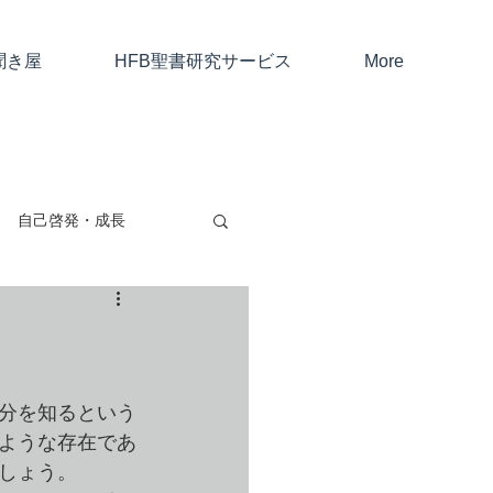
聞き屋
HFB聖書研究サービス
More
自己啓発・成長
親子・友人・夫婦
考と仕事
分を知るという
ような存在であ
しょう。
ャン