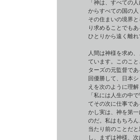
「神は、すべての人
からすべての国の人
その住まいの境界と
り求めることでもあ
ひとりから遠く離れ
人間は神様を求め、
ています。このこと
ターズの元監督であ
回優勝して、日本シ
えを次のように理解
「私には人生の中で
てその次に仕事であ
かし実は、神を第一
のだ。私はもちろん
当たり前のことだと
し、まずは神様、次