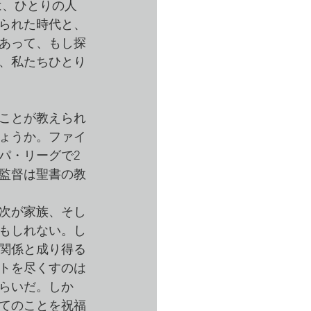
は、ひとりの人
られた時代と、
あって、もし探
、私たちひとり
ことが教えられ
ょうか。ファイ
パ・リーグで2
監督は聖書の教
次が家族、そし
もしれない。し
関係と成り得る
トを尽くすのは
らいだ。しか
てのことを祝福