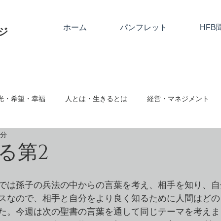
ホーム
パンフレット
HFB
ジ
光・希望・幸福
人とは・生きるとは
経営・マネジメント
2分
関係
神とは
隣人愛・人に与える
人として
絆・
る第2
ム対応・ハラスメント
事業継続・社会的存在
心と仕事・思
では孫子の兵法の中からの言葉を考え、相手を知り、自
スなので、相手と自分をより良く知るために人間はどの
た。今週は次の聖書の言葉を通して同じテーマを考えま
向転換・改める
クリスマス・復活祭・アドベント
クリスチ