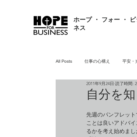
ホープ ・ フォー ・ ビ
ネス
All Posts
仕事の心構え
平安・
2011年9月24日
読了時間: 
真理・価値・知恵・真実
人間
自分を知
聖書とは
リスク対応・クレー
先週のパンフレット
ことは良いアドバイ
るかを考え始めまし
組織・人事・労務
人の悪・方