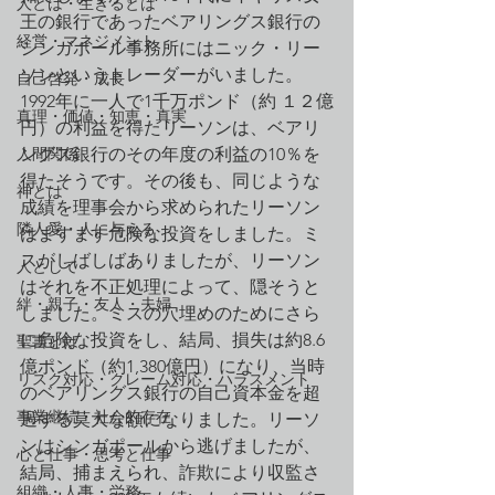
人とは・生きるとは
王の銀行であったベアリングス銀行の
経営・マネジメント
シンガポール事務所にはニック・リー
ソンというトレーダーがいました。
自己啓発・成長
1992年に一人で1千万ポンド（約 １２億
真理・価値・知恵・真実
円）の利益を得たリーソンは、ベアリ
人間関係
ングス銀行のその年度の利益の10％を
得たそうです。その後も、同じような
神とは
成績を理事会から求められたリーソン
隣人愛・人に与える
はますます危険な投資をしました。ミ
スがしばしばありましたが、リーソン
人として
はそれを不正処理によって、隠そうと
絆・親子・友人・夫婦
しました。ミスの穴埋めのためにさら
に危険な投資をし、結局、損失は約8.6
聖書とは
億ポンド（約1,380億円）になり、当時
リスク対応・クレーム対応・ハラスメント
のベアリングス銀行の自己資本金を超
事業継続・社会的存在
過する莫大な額になりました。リーソ
ンはシンガポールから逃げましたが、
心と仕事・思考と仕事
結局、捕まえられ、詐欺により収監さ
組織・人事・労務