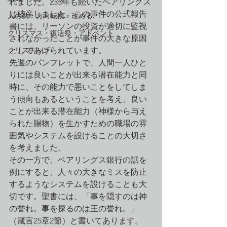
れました。233年も続いたベアリングス
は破産しました。この事件の公式報告
人の悪・方向転換・改める
書には、リーソンの投資が適切に監視
クリスマス・復活祭・アドベント
されなかったことが事件の大きな原因
クリスチャン
としてあげられています。
先週のパンフレットで、人間一人ひと
りには良いことが出来る潜在能力と同
時に、その能力で悪いことをしてしま
う傾向もあるということを考え、良い
ことが出来る潜在能力（神様から与え
られた賜物）を生かすための職場の雰
囲気やシステムを設けることの大切さ
を考えました。
その一方で、ベアリングス銀行の話を
例にすると、人々の大きなミスを防止
するようなシステムを設けることも大
切です。聖書には、「事を隠すのは神
の誉れ。事を探るのは王の誉れ。」
（箴言25章2節）と書いてあります。