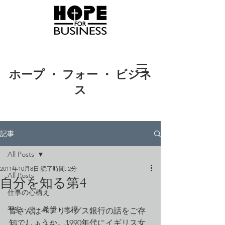
ホープ ・ フォー ・ ビジネ
ス
記事
All Posts
2011年10月8日
読了時間: 2分
All Posts
自分を知る第4
仕事の心構え
平安・光・希望・幸福
皆さんはベアリングス銀行の話をご存
知でしょうか。1990年代にイギリス女