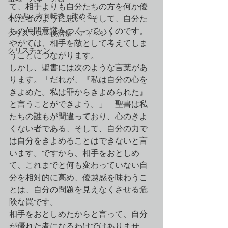
て、相手よりも自分たちの方を何か優
人の悪・方向転換・改める
れた者のように思い、そして、自分た
ちの仲間意識をつくっていくのです。
クリスマス・復活祭・アドベント
やがては、相手を敵として考えてしま
クリスチャン
うことにつながります。
しかし、聖書には次のような言葉があ
ります。「だれが、『私は自分の心を
きよめた。私は罪からきよめられた』
と言うことができよう。」　聖書は私
たちの誰もが間違っており、心のきよ
くない者である、そして、自分の力で
は自分をきよめることはできないと言
います。ですから、相手をおとしめ
て、これまでと何も変わっていない自
分を相対的に高め、優越感を味わうこ
とは、自分の問題を見えなくさせる危
険な罠です。
相手をおとしめたからと言って、自分
が優れた者になるわけではありませ