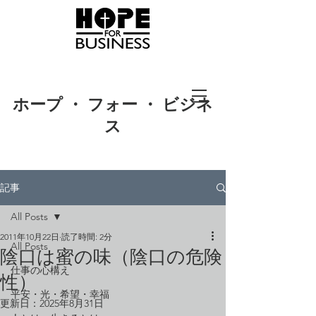
ホープ ・ フォー ・ ビジネ
ス
記事
All Posts
2011年10月22日
読了時間: 2分
All Posts
陰口は蜜の味（陰口の危険
仕事の心構え
性）
平安・光・希望・幸福
更新日：
2025年8月31日