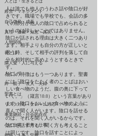
人とは・生きるとは
人は誰でも他人のうわさ話や陰口が好
経営・マネジメント
きです。職場でも学校でも、会話の多
自己啓発・成長
くの部分が他人の陰口で占められると
いうのは珍しいことではありません。
真理・価値・知恵・真実
陰口が話される理由は大きく二つあり
人間関係
ます。相手よりも自分の方が正しいと
思う時、そして相手の評判を落して自
神とは
分を相対的に高めようとするときで
隣人愛・人に与える
す。
人として
陰口の特徴はもう一つあります。聖書
には「陰口をたたく者のことばはおい
絆・親子・友人・夫婦
しい食べ物のようだ。腹の奥に下って
聖書とは
いく。」（箴言18:8）という言葉があり
ます。陰口をおいしい食べ物のように
リスク対応・クレーム対応・ハラスメント
喜んで聞く人がいます。陰口を話せる
事業継続・社会的存在
のは、それを聞く人がいるからです。
心と仕事・思考と仕事
陰口を話す方も、聞く方も考えること
は同じです。陰口を話すことによっ
組織・人事・労務